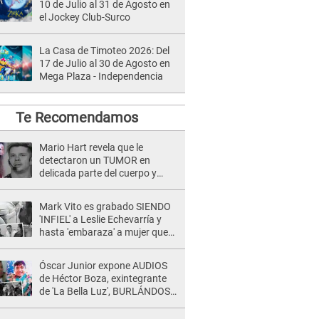
10 de Julio al 31 de Agosto en
el Jockey Club-Surco
La Casa de Timoteo 2026: Del
17 de Julio al 30 de Agosto en
Mega Plaza - Independencia
Te Recomendamos
Mario Hart revela que le
detectaron un TUMOR en
delicada parte del cuerpo y
expone diagnóstico: "Dolores
muy fuertes..."
Mark Vito es grabado SIENDO
'INFIEL' a Leslie Echevarría y
hasta 'embaraza' a mujer que
sería su AMANTE: "¡Eres un
desgraciado! "
Óscar Junior expone AUDIOS
de Héctor Boza, exintegrante
de 'La Bella Luz', BURLÁNDOSE
de Anely Dávila tras acusarlo
de maltrato: "Grábame..."