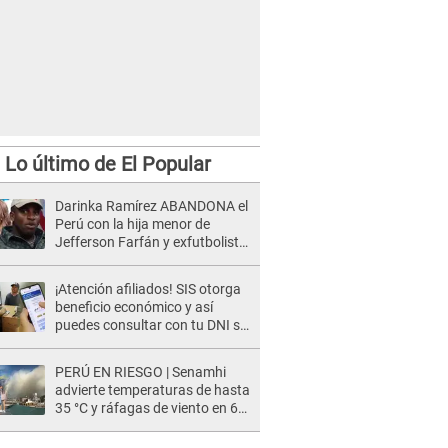
Lo último de El Popular
Darinka Ramírez ABANDONA el
Perú con la hija menor de
Jefferson Farfán y exfutbolista
REACCIONA: "A ti que..."
¡Atención afiliados! SIS otorga
beneficio económico y así
puedes consultar con tu DNI si
te corresponde
PERÚ EN RIESGO | Senamhi
advierte temperaturas de hasta
35 °C y ráfagas de viento en 6
regiones del país