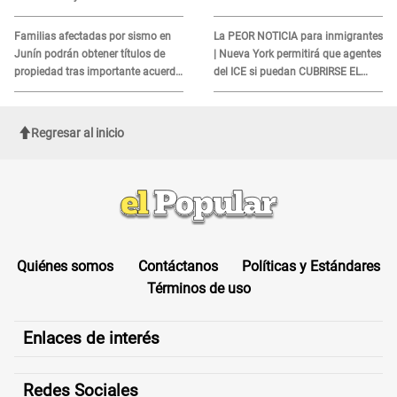
quienes no presenten ESTE
DOCUMENTO
Familias afectadas por sismo en
La PEOR NOTICIA para inmigrantes
Junín podrán obtener títulos de
| Nueva York permitirá que agentes
propiedad tras importante acuerdo
del ICE si puedan CUBRIRSE EL
de Cofopri
ROSTRO
Regresar al inicio
Quiénes somos
Contáctanos
Políticas y Estándares
Términos de uso
Enlaces de interés
Redes Sociales