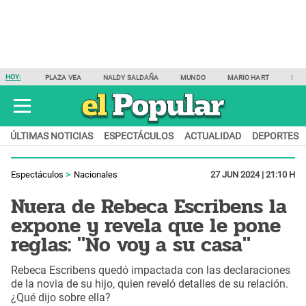
HOY:
PLAZA VEA
NALDY SALDAÑA
MUNDO
MARIO HART
SAM
ÚLTIMAS NOTICIAS
ESPECTÁCULOS
ACTUALIDAD
DEPORTES
Espectáculos
Nacionales
27 JUN 2024 | 21:10 H
Nuera de Rebeca Escribens la
expone y revela que le pone
reglas: "No voy a su casa"
Rebeca Escribens quedó impactada con las declaraciones
de la novia de su hijo, quien reveló detalles de su relación.
¿Qué dijo sobre ella?