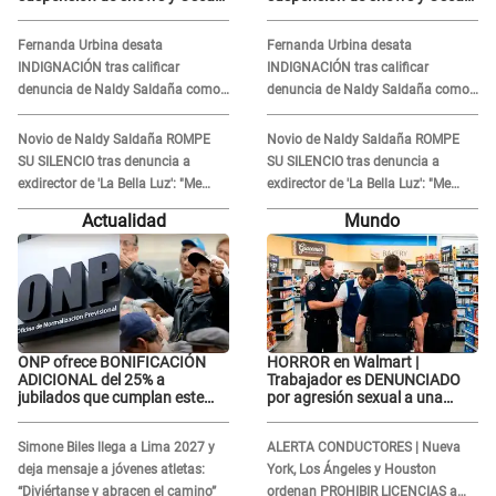
Junior se JUSTIFICA: "Por un
Junior se JUSTIFICA: "Por un
error no vamos a pagar todos"
error no vamos a pagar todos"
Fernanda Urbina desata
Fernanda Urbina desata
INDIGNACIÓN tras calificar
INDIGNACIÓN tras calificar
denuncia de Naldy Saldaña como
denuncia de Naldy Saldaña como
'acto bochornoso': "No es justo
'acto bochornoso': "No es justo
atacar a otra mujer"
atacar a otra mujer"
Novio de Naldy Saldaña ROMPE
Novio de Naldy Saldaña ROMPE
SU SILENCIO tras denuncia a
SU SILENCIO tras denuncia a
exdirector de 'La Bella Luz': "Me
exdirector de 'La Bella Luz': "Me
basta con que ella esté bien"
basta con que ella esté bien"
Actualidad
Mundo
ONP ofrece BONIFICACIÓN
HORROR en Walmart |
ADICIONAL del 25% a
Trabajador es DENUNCIADO
jubilados que cumplan este
por agresión sexual a una
REQUISITO: revisa si accedes
cliente y su respuesta
aquí
INDIGNÓ A TODOS
Simone Biles llega a Lima 2027 y
ALERTA CONDUCTORES | Nueva
deja mensaje a jóvenes atletas:
York, Los Ángeles y Houston
“Diviértanse y abracen el camino”
ordenan PROHIBIR LICENCIAS a