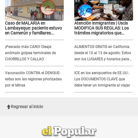
Caso de MALARIA en
Atención inmigrantes | Uscis
Lambayeque: paciente estuvo
MODIFICA SUS REGLAS: Los
en Camerún y familiares
trámites migratorios que
denuncian demora en
podrían necesitar tu prueba de
tratamiento
ADN
¡Pescado más CARO! Oleaje
ALIMENTOS GRATIS en California
anómalo golpea terminales de
desde el 10 al 13 de agosto: Estos
CHORRILLOS Y CALLAO
son los LUGARES y horarios para
recibir la ayuda
Vacunación CONTRA el DENGUE:
ICE en los aeropuertos de EE.UU.:
estas son las regiones priorizadas
Los DOCUMENTOS CLAVE que
por el Minsa
debe tener un inmigrante al viajar
Regresar al inicio