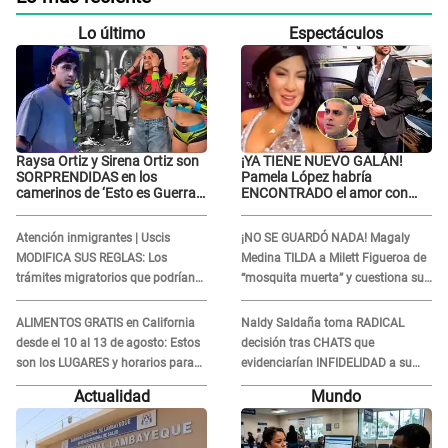
Lo último
Espectáculos
Raysa Ortiz y Sirena Ortiz son
¡YA TIENE NUEVO GALÁN!
SORPRENDIDAS en los
Pamela López habría
camerinos de ‘Esto es Guerra’
ENCONTRADO el amor con
tras FUERTE
joven empresario y Pati Lorena
ENFRENTAMIENTO con
la ECHA en VIVO
Atención inmigrantes | Uscis
¡NO SE GUARDÓ NADA! Magaly
Gabriel Moisés: “Gracias”
MODIFICA SUS REGLAS: Los
Medina TILDA a Milett Figueroa de
trámites migratorios que podrían
“mosquita muerta” y cuestiona su
necesitar tu prueba de ADN
RECONCILIACIÓN con Marcelo
Tinelli en TV argentina
ALIMENTOS GRATIS en California
Naldy Saldaña toma RADICAL
desde el 10 al 13 de agosto: Estos
decisión tras CHATS que
son los LUGARES y horarios para
evidenciarían INFIDELIDAD a su
recibir la ayuda
novio con animador de 'La Bella
Actualidad
Mundo
Luz': "Un día..."