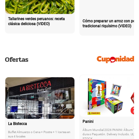
Tallarines verdes peruanos: receta
Cómo preparar un arroz con poll
clásica deliciosa (VIDEO)
tradicional riquísimo (VIDEO)
Ofertas
Panini
La Bistecca
Álbum Mundial 2026 PANINI: Álbum Tap
Buffet Almuerzo o Cena + Postre + 1 Ice tea en
dura o Paquetón. Delivery Incluido. ULTI
sus 4 locales
STOCK