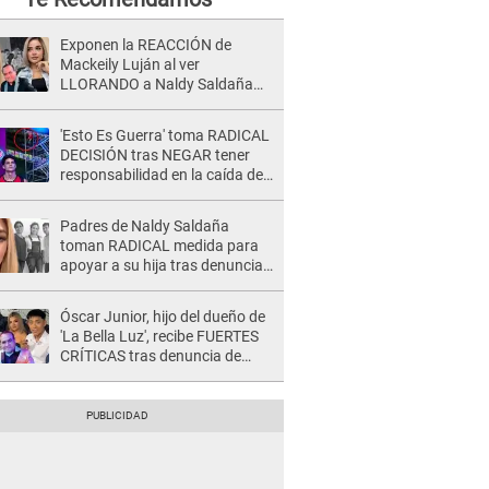
Exponen la REACCIÓN de
Mackeily Luján al ver
LLORANDO a Naldy Saldaña
tras AGRESIÓN de director de
'La Bella Luz': Esto hizo
'Esto Es Guerra' toma RADICAL
DECISIÓN tras NEGAR tener
responsabilidad en la caída de
Kevin Díaz desde 8 metros de
altura
Padres de Naldy Saldaña
toman RADICAL medida para
apoyar a su hija tras denuncia
contra director musical de La
Bella Luz: "Esto no se va a
Óscar Junior, hijo del dueño de
quedar así"
'La Bella Luz', recibe FUERTES
CRÍTICAS tras denuncia de
Naldy Saldaña contra su tío:
"Cómplice"