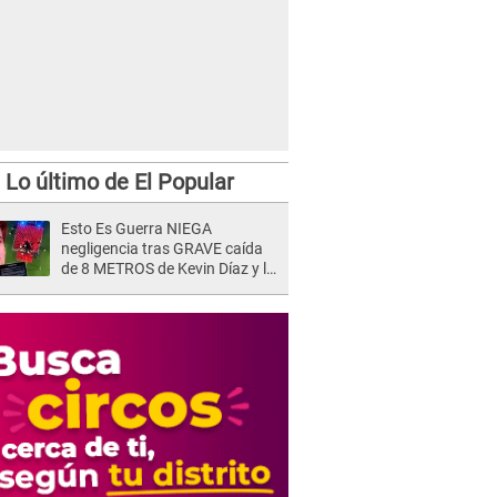
Lo último de El Popular
Esto Es Guerra NIEGA
negligencia tras GRAVE caída
de 8 METROS de Kevin Díaz y lo
SEÑALAN: "No adoptó la
postura correcta"