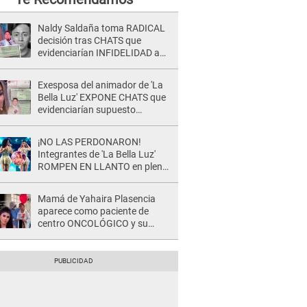
Naldy Saldaña toma RADICAL
decisión tras CHATS que
evidenciarían INFIDELIDAD a
su novio con animador de 'La
Bella Luz': "Un día..."
Exesposa del animador de 'La
Bella Luz' EXPONE CHATS que
evidenciarían supuesto
romance clandestino con Naldy
Saldaña, pese a tener pareja
¡NO LAS PERDONARON!
Integrantes de 'La Bella Luz'
ROMPEN EN LLANTO en pleno
concierto y reciben FUERTES
CRÍTICAS: “La víctima ...”
Mamá de Yahaira Plasencia
aparece como paciente de
centro ONCOLÓGICO y su
hermano lanza DESGARRADOR
mensaje: "Hoy fue la última..."