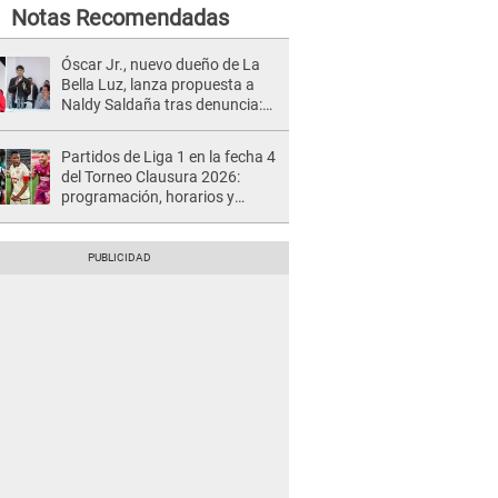
Notas Recomendadas
Óscar Jr., nuevo dueño de La
Bella Luz, lanza propuesta a
Naldy Saldaña tras denuncia:
“Va a haber otro tipo de ley”
Partidos de Liga 1 en la fecha 4
del Torneo Clausura 2026:
programación, horarios y
dónde ver