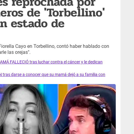
 es reprochada por
ros de 'Torbellino'
n estado de
iorella Cayo en Torbellino, contó haber hablado con
rle las orejas".
AMÁ FALLECIÓ tras luchar contra el cáncer y le dedican
 tras darse a conocer que su mamá dejó a su familia con