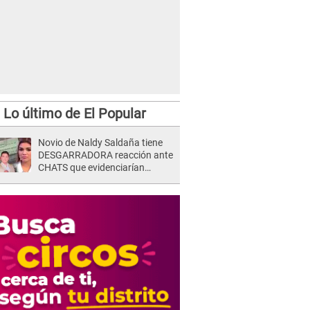
Lo último de El Popular
Novio de Naldy Saldaña tiene
DESGARRADORA reacción ante
CHATS que evidenciarían
INFIDELIDAD con animador de
'La Bella Luz': "Se puso..."