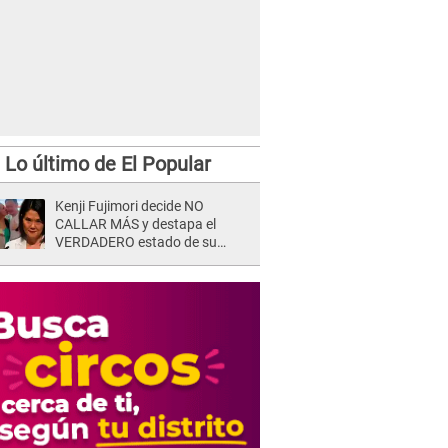
Lo último de El Popular
Kenji Fujimori decide NO
CALLAR MÁS y destapa el
VERDADERO estado de su
relación familiar con Keiko
Fujimori: "Mi familia es Érika, mi
suegra..."