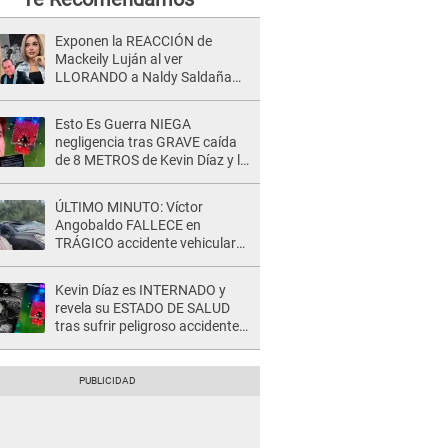
Exponen la REACCIÓN de
Mackeily Luján al ver
LLORANDO a Naldy Saldaña
tras AGRESIÓN de director de
'La Bella Luz': Esto hizo
Esto Es Guerra NIEGA
negligencia tras GRAVE caída
de 8 METROS de Kevin Díaz y lo
SEÑALAN: "No adoptó la
postura correcta"
ÚLTIMO MINUTO: Víctor
Angobaldo FALLECE en
TRÁGICO accidente vehicular
en Cañete y Patricia Alquinta lo
confirma
Kevin Díaz es INTERNADO y
revela su ESTADO DE SALUD
tras sufrir peligroso accidente
en 'EEG' y caer desde altura de
ocho metros