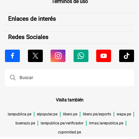
Términos de uso
Enlaces de interés
Redes Sociales
Visita también
larepublica.pe
elpopular.pe
libero.pe
libero.pe/esports
wapa.pe
buenazo.pe
larepublica.pe/verificador
lrmas.larepublica.pe
cuponidad.pe