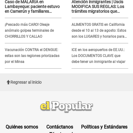
Caso de MALARIA en
Atención inmigrantes | Uscis
Lambayeque: paciente estuvo
MODIFICA SUS REGLAS: Los
en Camerún y familiares
trámites migratorios que
denuncian demora en
podrían necesitar tu prueba de
tratamiento
ADN
¡Pescado más CARO! Oleaje
ALIMENTOS GRATIS en California
anómalo golpea terminales de
desde el 10 al 13 de agosto: Estos
CHORRILLOS Y CALLAO
son los LUGARES y horarios para
recibir la ayuda
Vacunación CONTRA el DENGUE:
ICE en los aeropuertos de EE.UU.:
estas son las regiones priorizadas
Los DOCUMENTOS CLAVE que
por el Minsa
debe tener un inmigrante al viajar
Regresar al inicio
Quiénes somos
Contáctanos
Políticas y Estándares