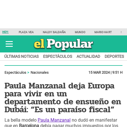
HOY:
PLAZA VEA
NALDY SALDAÑA
MUNDO
MARIO HART
SAM
ÚLTIMAS NOTICIAS
ESPECTÁCULOS
ACTUALIDAD
DEPORTES
Espectáculos
Nacionales
15 MAR 2024 | 9:51 H
Paula Manzanal deja Europa
para vivir en un
departamento de ensueño en
Dubái: “Es un paraíso fiscal”
La bella modelo
Paula Manzanal
no dudó en manifestar
que en
Barcelona
debía pagar muchos impuestos por los