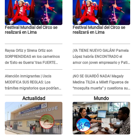
Festival Mundial del Circo se
Festival Mundial del Circo se
realizará en Lima
realizará en Lima
Raysa Ortiz y Sirena Ortiz son
¡YA TIENE NUEVO GALÁN! Pamela
SORPRENDIDAS en los camerinos
López habría ENCONTRADO el
de ‘Esto es Guerra’ tras FUERTE
amor con joven empresario y Pati
ENFRENTAMIENTO con Gabriel
Lorena la ECHA en VIVO
Moisés: “Gracias”
Atención inmigrantes | Uscis
¡NO SE GUARDÓ NADA! Magaly
MODIFICA SUS REGLAS: Los
Medina TILDA a Milett Figueroa de
trámites migratorios que podrían
“mosquita muerta” y cuestiona su
necesitar tu prueba de ADN
RECONCILIACIÓN con Marcelo
Actualidad
Mundo
Tinelli en TV argentina