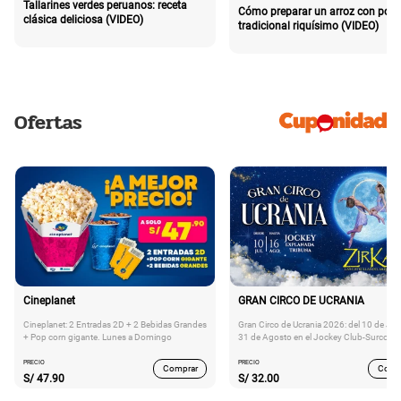
Tallarines verdes peruanos: receta
Cómo preparar un arroz con poll
clásica deliciosa (VIDEO)
tradicional riquísimo (VIDEO)
Ofertas
Cineplanet
GRAN CIRCO DE UCRANIA
Cineplanet: 2 Entradas 2D + 2 Bebidas Grandes
Gran Circo de Ucrania 2026: del 10 de Juli
+ Pop corn gigante. Lunes a Domingo
31 de Agosto en el Jockey Club-Surco
PRECIO
PRECIO
Comprar
Comp
S/
47.90
S/
32.00