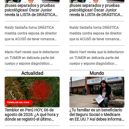
¡Buses separados y pruebas
¡Buses separados y pruebas
psicológicas! Óscar Junior
psicológicas! Óscar Junior
revela la LISTA de DRÁSTICAS
revela la LISTA de DRÁSTICAS
medidas para prevenir acoso
medidas para prevenir acoso
en 'La Bella Luz' tras caso
en 'La Bella Luz' tras caso
Naldy Saldaña toma DRÁSTICA
Naldy Saldaña toma DRÁSTICA
Naldy Saldaña
Naldy Saldaña
medida contra esposa de director
medida contra esposa de director
que la ACUSÓ de tener romance
que la ACUSÓ de tener romance
con él: "Muy triste..."
con él: "Muy triste..."
Mario Hart revela que le detectaron
Mario Hart revela que le detectaron
un TUMOR en delicada parte del
un TUMOR en delicada parte del
cuerpo y expone diagnóstico:
cuerpo y expone diagnóstico:
"Dolores muy fuertes..."
"Dolores muy fuertes..."
Actualidad
Mundo
Temblor en Perú HOY, 06 de
¿Tu familiar es un beneficiario
agosto de 2026: ¿A qué hora y
del Seguro Social o Medicare
dónde se registró el último
en EE.UU.? Así debes informar
sismo, según IGP?
sobre su muerte para EVITAR
COBROS