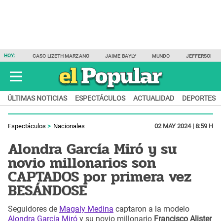
HOY:
CASO LIZETH MARZANO
JAIME BAYLY
MUNDO
JEFFERSON F
ÚLTIMAS NOTICIAS
ESPECTÁCULOS
ACTUALIDAD
DEPORTES
Espectáculos
Nacionales
02 MAY 2024 | 8:59 H
Alondra García Miró y su
novio millonarios son
CAPTADOS por primera vez
BESÁNDOSE
Seguidores de
Magaly Medina
captaron a la modelo
Alondra García Miró
y su novio millonario
Francisco Alister