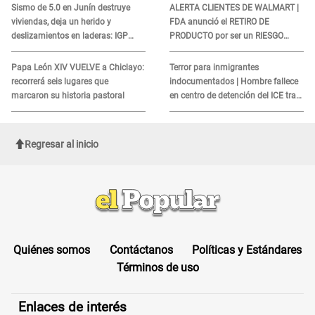
Sismo de 5.0 en Junín destruye
ALERTA CLIENTES DE WALMART |
viviendas, deja un herido y
FDA anunció el RETIRO DE
deslizamientos en laderas: IGP
PRODUCTO por ser un RIESGO
alerta sobre posibles réplicas
MORTAL para consumidores: ¿Cuál
es?
Papa León XIV VUELVE a Chiclayo:
Terror para inmigrantes
recorrerá seis lugares que
indocumentados | Hombre fallece
marcaron su historia pastoral
en centro de detención del ICE tras
sufrir una "emergencia médica"
Regresar al inicio
Quiénes somos
Contáctanos
Políticas y Estándares
Términos de uso
Enlaces de interés