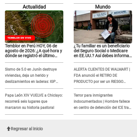
"Dolores muy fuertes..."
"Dolores muy fuertes..."
Actualidad
Mundo
Temblor en Perú HOY, 06 de
¿Tu familiar es un beneficiario
agosto de 2026: ¿A qué hora y
del Seguro Social o Medicare
dónde se registró el último
en EE.UU.? Así debes informar
sismo, según IGP?
sobre su muerte para EVITAR
COBROS
Sismo de 5.0 en Junín destruye
ALERTA CLIENTES DE WALMART |
viviendas, deja un herido y
FDA anunció el RETIRO DE
deslizamientos en laderas: IGP
PRODUCTO por ser un RIESGO
alerta sobre posibles réplicas
MORTAL para consumidores: ¿Cuál
es?
Papa León XIV VUELVE a Chiclayo:
Terror para inmigrantes
recorrerá seis lugares que
indocumentados | Hombre fallece
marcaron su historia pastoral
en centro de detención del ICE tras
sufrir una "emergencia médica"
Regresar al inicio