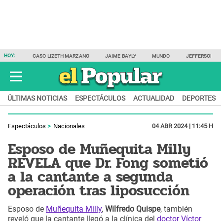
HOY:
CASO LIZETH MARZANO
JAIME BAYLY
MUNDO
JEFFERSON F
ÚLTIMAS NOTICIAS
ESPECTÁCULOS
ACTUALIDAD
DEPORTES
Espectáculos
Nacionales
04 ABR 2024 | 11:45 H
Esposo de Muñequita Milly
REVELA que Dr. Fong sometió
a la cantante a segunda
operación tras liposucción
Esposo de
Muñequita Milly
,
Wilfredo Quispe
, también
reveló que la cantante llegó a la clínica del
doctor Víctor