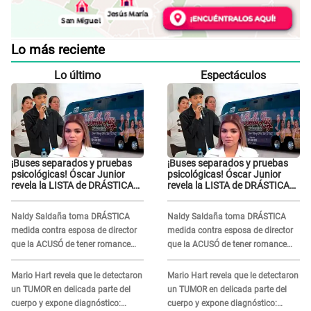
Lo más reciente
Lo último
Espectáculos
¡Buses separados y pruebas
¡Buses separados y pruebas
psicológicas! Óscar Junior
psicológicas! Óscar Junior
revela la LISTA de DRÁSTICAS
revela la LISTA de DRÁSTICAS
medidas para prevenir acoso
medidas para prevenir acoso
en 'La Bella Luz' tras caso
en 'La Bella Luz' tras caso
Naldy Saldaña toma DRÁSTICA
Naldy Saldaña toma DRÁSTICA
Naldy Saldaña
Naldy Saldaña
medida contra esposa de director
medida contra esposa de director
que la ACUSÓ de tener romance
que la ACUSÓ de tener romance
con él: "Muy triste..."
con él: "Muy triste..."
Mario Hart revela que le detectaron
Mario Hart revela que le detectaron
un TUMOR en delicada parte del
un TUMOR en delicada parte del
cuerpo y expone diagnóstico:
cuerpo y expone diagnóstico: