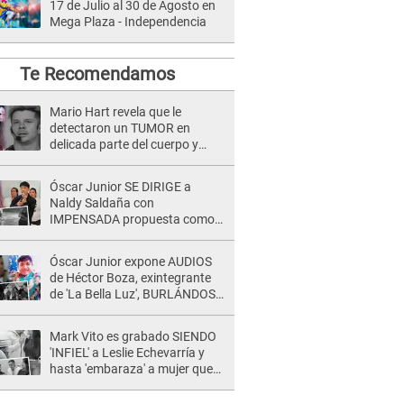
17 de Julio al 30 de Agosto en
Mega Plaza - Independencia
Te Recomendamos
Mario Hart revela que le
detectaron un TUMOR en
delicada parte del cuerpo y
expone diagnóstico: "Dolores
muy fuertes..."
Óscar Junior SE DIRIGE a
Naldy Saldaña con
IMPENSADA propuesta como
nuevo líder de 'La Bella Luz' tras
denuncia: "Otro tipo de ley..."
Óscar Junior expone AUDIOS
de Héctor Boza, exintegrante
de 'La Bella Luz', BURLÁNDOSE
de Anely Dávila tras acusarlo
de maltrato: "Grábame..."
Mark Vito es grabado SIENDO
'INFIEL' a Leslie Echevarría y
hasta 'embaraza' a mujer que
sería su AMANTE: "¡Eres un
desgraciado! "