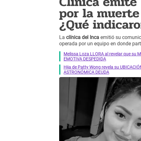
Clínica emit
por la muerte
¿Qué indicar
La
clínica del Inca
emitió su comunic
operada por un equipo en donde part
Melissa Loza LLORA al revelar que su M
EMOTIVA DESPEDIDA
Hija de Patty Wong revela su UBICACIÓN
ASTRONÓMICA DEUDA