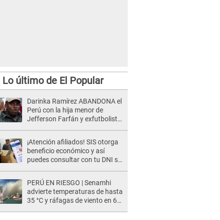
Lo último de El Popular
Darinka Ramírez ABANDONA el
Perú con la hija menor de
Jefferson Farfán y exfutbolista
REACCIONA: "A ti que..."
¡Atención afiliados! SIS otorga
beneficio económico y así
puedes consultar con tu DNI si
te corresponde
PERÚ EN RIESGO | Senamhi
advierte temperaturas de hasta
35 °C y ráfagas de viento en 6
regiones del país