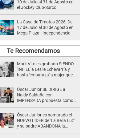
10 de Julio al 31 de Agosto en
el Jockey Club-Surco
La Casa de Timoteo 2026: Del
17 de Julio al 30 de Agosto en
Mega Plaza - Independencia
Te Recomendamos
Mark Vito es grabado SIENDO
'INFIEL' a Leslie Echevarría y
hasta 'embaraza' a mujer que
sería su AMANTE: "¡Eres un
desgraciado! "
Óscar Junior SE DIRIGE a
Naldy Saldaña con
IMPENSADA propuesta como
nuevo líder de 'La Bella Luz' tras
denuncia: "Otro tipo de ley..."
Óscar Junior es nombrado el
NUEVO LÍDER de 'La Bella Luz'
y su padre ABANDONA la
orquesta tras caso Naldy
Saldaña: "Son errores..."