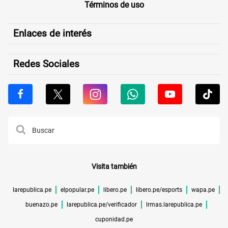
Términos de uso
Enlaces de interés
Redes Sociales
Visita también
larepublica.pe
elpopular.pe
libero.pe
libero.pe/esports
wapa.pe
buenazo.pe
larepublica.pe/verificador
lrmas.larepublica.pe
cuponidad.pe