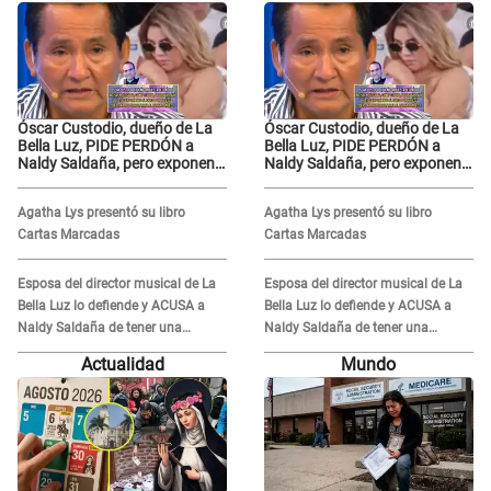
Óscar Custodio, dueño de La
Óscar Custodio, dueño de La
Bella Luz, PIDE PERDÓN a
Bella Luz, PIDE PERDÓN a
Naldy Saldaña, pero exponen
Naldy Saldaña, pero exponen
audio donde le reclama por
audio donde le reclama por
VIDEOS: "No hay necesidad de
VIDEOS: "No hay necesidad de
Agatha Lys presentó su libro
Agatha Lys presentó su libro
grabar"
grabar"
Cartas Marcadas
Cartas Marcadas
Esposa del director musical de La
Esposa del director musical de La
Bella Luz lo defiende y ACUSA a
Bella Luz lo defiende y ACUSA a
Naldy Saldaña de tener una
Naldy Saldaña de tener una
relación con él y otros integrantes
relación con él y otros integrantes
Actualidad
Mundo