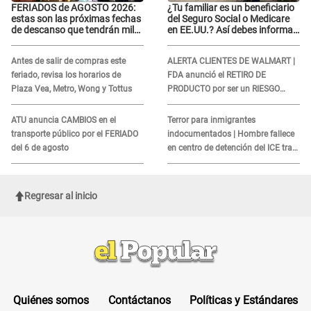
FERIADOS de AGOSTO 2026:
¿Tu familiar es un beneficiario
estas son las próximas fechas
del Seguro Social o Medicare
de descanso que tendrán miles
en EE.UU.? Así debes informar
de peruanos
sobre su muerte para EVITAR
COBROS
Antes de salir de compras este
ALERTA CLIENTES DE WALMART |
feriado, revisa los horarios de
FDA anunció el RETIRO DE
Plaza Vea, Metro, Wong y Tottus
PRODUCTO por ser un RIESGO
MORTAL para consumidores: ¿Cuál
es?
ATU anuncia CAMBIOS en el
Terror para inmigrantes
transporte público por el FERIADO
indocumentados | Hombre fallece
del 6 de agosto
en centro de detención del ICE tras
sufrir una "emergencia médica"
Regresar al inicio
Quiénes somos
Contáctanos
Políticas y Estándares