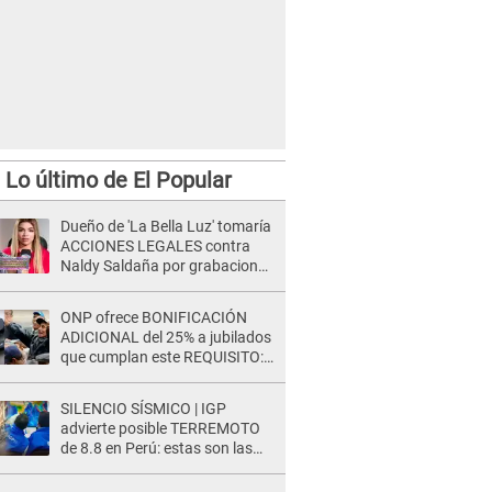
Lo último de El Popular
Dueño de 'La Bella Luz' tomaría
ACCIONES LEGALES contra
Naldy Saldaña por grabaciones
en su casa: "Lo determinará la
justicia"
ONP ofrece BONIFICACIÓN
ADICIONAL del 25% a jubilados
que cumplan este REQUISITO:
revisa si accedes aquí
SILENCIO SÍSMICO | IGP
advierte posible TERREMOTO
de 8.8 en Perú: estas son las
zonas más expuestas