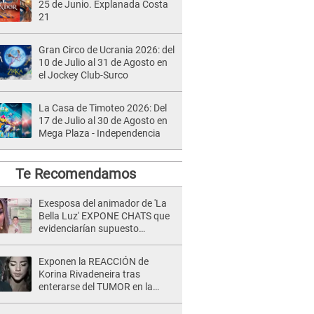
25 de Junio. Explanada Costa
21
Gran Circo de Ucrania 2026: del
10 de Julio al 31 de Agosto en
el Jockey Club-Surco
La Casa de Timoteo 2026: Del
17 de Julio al 30 de Agosto en
Mega Plaza - Independencia
Te Recomendamos
Exesposa del animador de 'La
Bella Luz' EXPONE CHATS que
evidenciarían supuesto
romance clandestino con Naldy
Saldaña, pese a tener pareja
Exponen la REACCIÓN de
Korina Rivadeneira tras
enterarse del TUMOR en la
cabeza de Mario Hart: "Ella
estaba muy..."