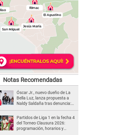
Notas Recomendadas
Óscar Jr., nuevo dueño de La
Bella Luz, lanza propuesta a
Naldy Saldaña tras denuncia:
“Va a haber otro tipo de ley”
Partidos de Liga 1 en la fecha 4
del Torneo Clausura 2026:
programación, horarios y
dónde ver