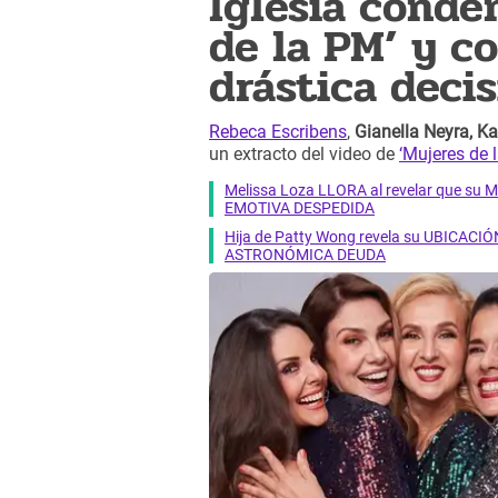
Iglesia conde
de la PM’ y c
drástica deci
Rebeca Escribens
,
Gianella Neyra, K
un extracto del video de
‘Mujeres de 
Melissa Loza LLORA al revelar que su M
EMOTIVA DESPEDIDA
Hija de Patty Wong revela su UBICACIÓN
ASTRONÓMICA DEUDA