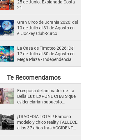
25 de Junio. Explanada Costa
21
Gran Circo de Ucrania 2026: del
10 de Julio al 31 de Agosto en
el Jockey Club-Surco
La Casa de Timoteo 2026: Del
17 de Julio al 30 de Agosto en
Mega Plaza - Independencia
Te Recomendamos
Exesposa del animador de 'La
Bella Luz' EXPONE CHATS que
evidenciarían supuesto
romance clandestino con Naldy
Saldaña, pese a tener pareja
¡TRAGEDIA TOTAL! Famoso
modelo y chico reality FALLECE
a los 37 años tras ACCIDENTE
durante la grabación de un
comercial