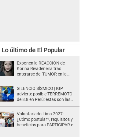
Lo último de El Popular
Exponen la REACCIÓN de
Korina Rivadeneira tras
enterarse del TUMOR en la
cabeza de Mario Hart: "Ella
estaba muy..."
SILENCIO SÍSMICO | IGP
advierte posible TERREMOTO
de 8.8 en Perú: estas son las
zonas más expuestas
Voluntariado Lima 2027:
¿Cómo postular?, requisitos y
beneficios para PARTICIPAR en
los Juegos Panamericanos