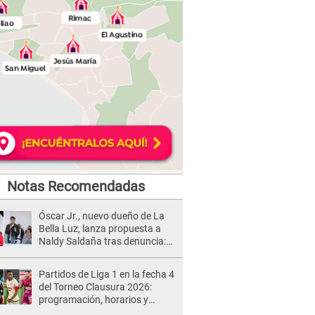
Notas Recomendadas
Óscar Jr., nuevo dueño de La
Bella Luz, lanza propuesta a
Naldy Saldaña tras denuncia:
“Va a haber otro tipo de ley”
Partidos de Liga 1 en la fecha 4
del Torneo Clausura 2026:
programación, horarios y
dónde ver