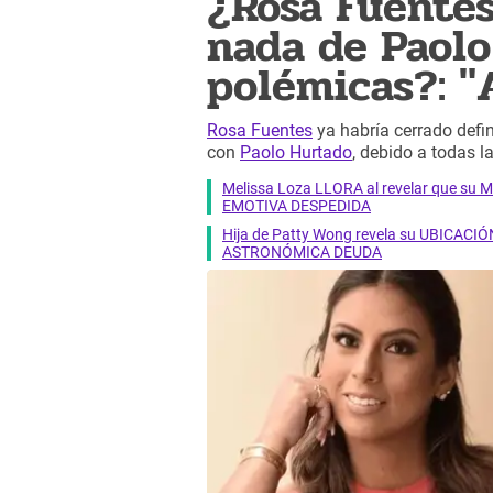
¿Rosa Fuentes
nada de Paolo
polémicas?: "
Rosa Fuentes
ya habría cerrado defin
con
Paolo Hurtado
, debido a todas l
Melissa Loza LLORA al revelar que su M
EMOTIVA DESPEDIDA
Hija de Patty Wong revela su UBICACIÓN
ASTRONÓMICA DEUDA