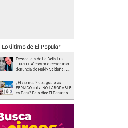
Lo último de El Popular
Exvocalista de La Bella Luz
'EXPLOTA' contra director tras
denuncia de Naldy Saldaña, LO
INSULTA y lanza GRAVE
advertencia: "Falta que rueden
¿El viernes 7 de agosto es
dos cabezas más"
FERIADO o día NO LABORABLE
en Perú? Esto dice El Peruano