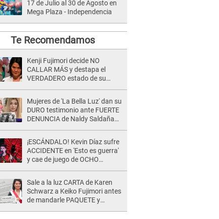
17 de Julio al 30 de Agosto en
Mega Plaza - Independencia
Te Recomendamos
Kenji Fujimori decide NO
CALLAR MÁS y destapa el
VERDADERO estado de su
relación familiar con Keiko
Fujimori: "Mi familia es Érika, mi
Mujeres de 'La Bella Luz' dan su
suegra..."
DURO testimonio ante FUERTE
DENUNCIA de Naldy Saldaña
contra director: "Cualquier
acusación de apañamiento..."
¡ESCÁNDALO! Kevin Díaz sufre
ACCIDENTE en 'Esto es guerra'
y cae de juego de OCHO
METROS de altura: "La
colchoneta se rompe..."
Sale a la luz CARTA de Karen
Schwarz a Keiko Fujimori antes
de mandarle PAQUETE y
revelan intermediario: "En el
cargo..."