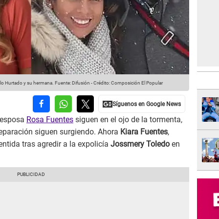
olo Hurtado y su hermana.
Fuente: Difusión
-
Crédito: Composición El Popular
 esposa
Rosa Fuentes
siguen en el ojo de la tormenta,
separación siguen surgiendo. Ahora
Kiara Fuentes
,
tida tras agredir a la expolicía
Jossmery Toledo
en