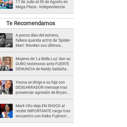
17 de Julio al 30 de Agosto en
Mega Plaza - Independencia
Te Recomendamos
A pocos días del estreno,
fallece querida actriz de ‘Spider-
Man’: Revelan sus últimos
momentos de vida
Mujeres de 'La Bella Luz' dan su
DURO testimonio ante FUERTE
DENUNCIA de Naldy Saldaña
contra director: "Cualquier
acusación de apañamiento..."
Youna se dirige a su hija con
DESGARRADOR mensaje tras
presenciar agresión de Bryan
Torres a Samahara Lobatón:
"Perdóname mi amor"
Mark Vito deja EN SHOCK al
recibir IMPORTANTE cargo tras
encuentro con Keiko Fujimori el
día de su juramentación:
"Gerente de…"