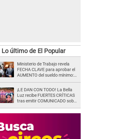
Lo último de El Popular
Ministerio de Trabajo revela
FECHA CLAVE para aprobar el
AUMENTO del sueldo mínimo:
"Tenemos que activar..."
¡LE DAN CON TODO! La Bella
Luz recibe FUERTES CRÍTICAS
tras emitir COMUNICADO sobre
la denuncia de Naldy Saldaña y
SEPARAR a su director musical