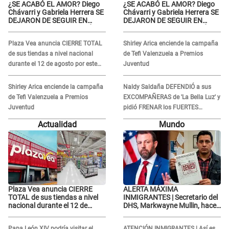
¿SE ACABÓ EL AMOR? Diego
¿SE ACABÓ EL AMOR? Diego
Chávarri y Gabriela Herrera SE
Chávarri y Gabriela Herrera SE
DEJARON DE SEGUIR EN
DEJARON DE SEGUIR EN
INSTAGRAM y él ANUNCIÓ SU
INSTAGRAM y él ANUNCIÓ SU
RENUNCIA A SU PODCAST
RENUNCIA A SU PODCAST
Plaza Vea anuncia CIERRE TOTAL
Shirley Arica enciende la campaña
de sus tiendas a nivel nacional
de Tefi Valenzuela a Premios
durante el 12 de agosto por este
Juventud
MOTIVO
Shirley Arica enciende la campaña
Naldy Saldaña DEFENDIÓ a sus
de Tefi Valenzuela a Premios
EXCOMPAÑERAS de 'La Bella Luz' y
Juventud
pidió FRENAR los FUERTES
ATAQUES en redes: “Aquí el único
Actualidad
Mundo
culpable...”
Plaza Vea anuncia CIERRE
ALERTA MÁXIMA
TOTAL de sus tiendas a nivel
INMIGRANTES | Secretario del
nacional durante el 12 de
DHS, Markwayne Mullin, hace
agosto por este MOTIVO
alarmante declaración: "Ahora
vamos por ellos"
Papa León XIV podría visitar el
ATENCIÓN INMIGRANTES | Así es