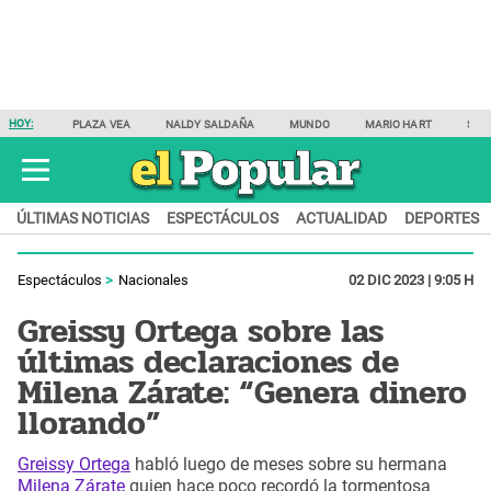
HOY:
PLAZA VEA
NALDY SALDAÑA
MUNDO
MARIO HART
SAM
ÚLTIMAS NOTICIAS
ESPECTÁCULOS
ACTUALIDAD
DEPORTES
Espectáculos
Nacionales
02 DIC 2023 | 9:05 H
Greissy Ortega sobre las
últimas declaraciones de
Milena Zárate: “Genera dinero
llorando”
Greissy Ortega
habló luego de meses sobre su hermana
Milena Zárate
quien hace poco recordó la tormentosa