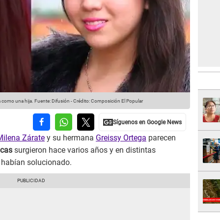
a como una hija.
Fuente: Difusión
-
Crédito: Composición El Popular
Milena Zárate
y su hermana
Greissy Ortega
parecen
icas
surgieron hace varios años y en distintas
 habían solucionado.