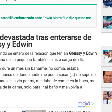
 arrodilló embarazada ante Edwin Sierra: "Le dije que no me
devastada tras enterarse de
sy y Edwin
do se enteró de la relación que tenían
Greissy y Edwin
nana de su pequeña también se hizo cargo de ella.
o duré un mes sin bañarme, no comía, estaba
 hueco de donde nadie me podía sacar (...) no supe de
a nana, ella vio por mí, me daba de comer en la boca, me
de la cama, solo para ir al baño y me volvía a