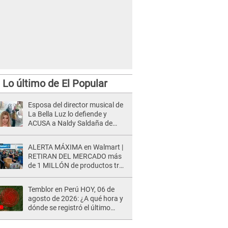
Lo último de El Popular
Esposa del director musical de
La Bella Luz lo defiende y
ACUSA a Naldy Saldaña de
tener una relación con él y
otros integrantes
ALERTA MÁXIMA en Walmart |
RETIRAN DEL MERCADO más
de 1 MILLÓN de productos tras
causar HERIDAS GRAVES en
usuarios
Temblor en Perú HOY, 06 de
agosto de 2026: ¿A qué hora y
dónde se registró el último
sismo, según IGP?