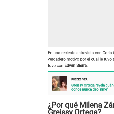
En una reciente entrevista con Carla 
verdadero motivo por el cual le tuvo 
tuvo con
Edwin Sierra
.
PUEDES VER:
Greissy Ortega revela cuánd
donde nunca debí irme"
¿Por qué Milena Zár
Greissy Ortega?