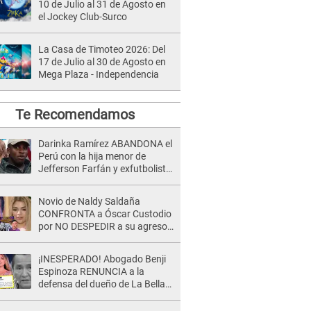
10 de Julio al 31 de Agosto en
el Jockey Club-Surco
La Casa de Timoteo 2026: Del
17 de Julio al 30 de Agosto en
Mega Plaza - Independencia
Te Recomendamos
Darinka Ramírez ABANDONA el
Perú con la hija menor de
Jefferson Farfán y exfutbolista
REACCIONA: "A ti que..."
Novio de Naldy Saldaña
CONFRONTA a Óscar Custodio
por NO DESPEDIR a su agresor
y él da INDIGNANTE respuesta:
"Nadie me dice qué hacer"
¡INESPERADO! Abogado Benji
Espinoza RENUNCIA a la
defensa del dueño de La Bella
Luz tras difusión de POLÉMICO
audio: "Nada que defender"