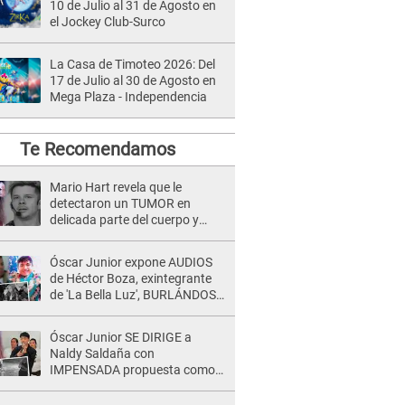
10 de Julio al 31 de Agosto en
el Jockey Club-Surco
La Casa de Timoteo 2026: Del
17 de Julio al 30 de Agosto en
Mega Plaza - Independencia
Te Recomendamos
Mario Hart revela que le
detectaron un TUMOR en
delicada parte del cuerpo y
expone diagnóstico: "Dolores
muy fuertes..."
Óscar Junior expone AUDIOS
de Héctor Boza, exintegrante
de 'La Bella Luz', BURLÁNDOSE
de Anely Dávila tras acusarlo
de maltrato: "Grábame..."
Óscar Junior SE DIRIGE a
Naldy Saldaña con
IMPENSADA propuesta como
nuevo líder de 'La Bella Luz' tras
denuncia: "Otro tipo de ley..."