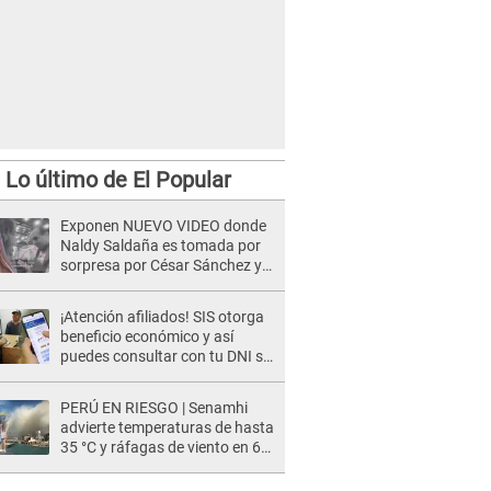
Lo último de El Popular
Exponen NUEVO VIDEO donde
Naldy Saldaña es tomada por
sorpresa por César Sánchez y
ella evidencia su REACCIÓN: Le
agarró la mano
¡Atención afiliados! SIS otorga
beneficio económico y así
puedes consultar con tu DNI si
te corresponde
PERÚ EN RIESGO | Senamhi
advierte temperaturas de hasta
35 °C y ráfagas de viento en 6
regiones del país