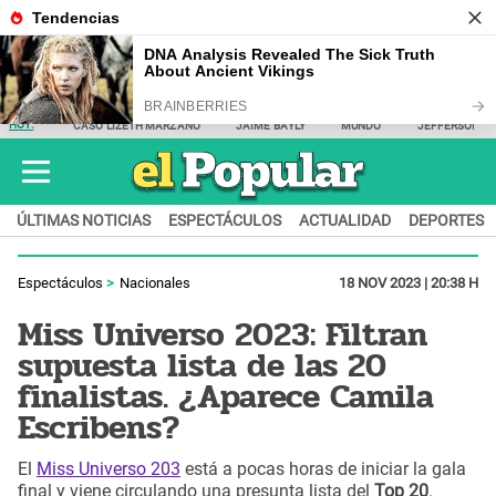
HOY:
CASO LIZETH MARZANO
JAIME BAYLY
MUNDO
JEFFERSON F
ÚLTIMAS NOTICIAS
ESPECTÁCULOS
ACTUALIDAD
DEPORTES
Espectáculos
Nacionales
18 NOV 2023 | 20:38 H
Miss Universo 2023: Filtran
supuesta lista de las 20
finalistas. ¿Aparece Camila
Escribens?
El
Miss Universo 203
está a pocas horas de iniciar la gala
final y viene circulando una presunta lista del
Top 20
.