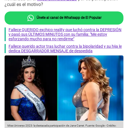
¿cuál es el motivo?
Únete al canal de Whatsapp de El Popular
Fallece QUERIDO exchico reality que luchó contra la DEPRESIÓN
y pasó sus ÚLTIMOS MINUTOS con su familia: "Me estoy
esforzando mucho para no rendirme"
Fallece querido actor tras luchar contra la bipolaridad y su hija le
dedica DESGARRADOR MENSAJE de despedida
Miss Universo 2023: la destacada participación de Jane Carret.
Fuente: Google
-
Crédito: