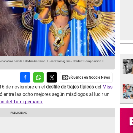
itarla tras desfile del Miss Universo.
Fuente: Instagram
-
Crédito: Composición El
 16 de noviembre en el
desfile de trajes típicos
del
Miss
nó entre las ocho mejores según misólogos al lucir un
ón del Tumi peruano.