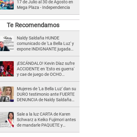
17 de Julio al 30 de Agosto en
Mega Plaza - Independencia
Te Recomendamos
Naldy Saldaña HUNDE
comunicado de 'La Bella Luz' y
expone INDIGNANTE jugada
para DEFENDER a director:
"Que he tenido algo..."
¡ESCÁNDALO! Kevin Díaz sufre
ACCIDENTE en 'Esto es guerra'
y cae de juego de OCHO
METROS de altura: "La
colchoneta se rompe..."
Mujeres de 'La Bella Luz' dan su
DURO testimonio ante FUERTE
DENUNCIA de Naldy Saldaña
contra director: "Cualquier
acusación de apañamiento..."
Sale a la luz CARTA de Karen
Schwarz a Keiko Fujimori antes
de mandarle PAQUETE y
revelan intermediario: "En el
cargo..."