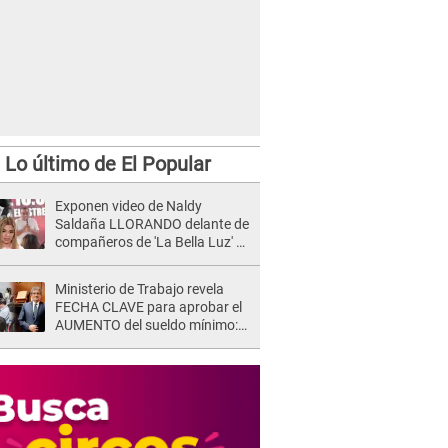
Lo último de El Popular
Exponen video de Naldy
Saldaña LLORANDO delante de
compañeros de 'La Bella Luz' y
director denunciado: "La gente
que te da de comer"
Ministerio de Trabajo revela
FECHA CLAVE para aprobar el
AUMENTO del sueldo mínimo:
"Tenemos que activar..."