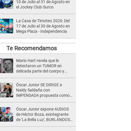
10 de Julio al 31 de Agosto en
el Jockey Club-Surco
La Casa de Timoteo 2026: Del
17 de Julio al 30 de Agosto en
Mega Plaza - Independencia
Te Recomendamos
Mario Hart revela que le
detectaron un TUMOR en
delicada parte del cuerpo y
expone diagnóstico: "Dolores
muy fuertes..."
Óscar Junior SE DIRIGE a
Naldy Saldaña con
IMPENSADA propuesta como
nuevo líder de 'La Bella Luz' tras
denuncia: "Otro tipo de ley..."
Óscar Junior expone AUDIOS
de Héctor Boza, exintegrante
de 'La Bella Luz', BURLÁNDOSE
de Anely Dávila tras acusarlo
de maltrato: "Grábame..."