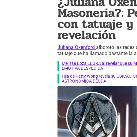
¿Juliana Oxen
Masoneria?: P
con tatuaje y
revelación
Juliana Oxenford
alborotó las redes
tatuaje que ha llamado bastante la a
Melissa Loza LLORA al revelar que su M
EMOTIVA DESPEDIDA
Hija de Patty Wong revela su UBICACIÓN
ASTRONÓMICA DEUDA