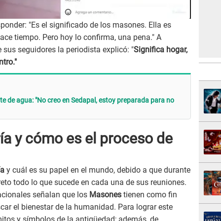
sponder: "Es el significado de los masones. Ella es
ce tiempo. Pero hoy lo confirma, una pena." A
 sus seguidores la periodista explicó: "
Significa hogar,
tro."
te de agua: "No creo en Sedapal, estoy preparada para no
ía y cómo es el proceso de
ía
y cuál es su papel en el mundo, debido a que durante
to todo lo que sucede en cada una de sus reuniones.
cionales señalan que los
Masones
tienen como fin
scar el bienestar de la humanidad. Para lograr este
itos y símbolos de la antigüedad; además, de