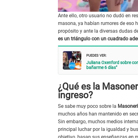
Ante ello, otro usuario no dudó en re
masona, ya habían rumores de eso ha
propósito y ante la diversas dudas de
es un triángulo con un cuadrado aden
PUEDES VER:
Juliana Oxenford sobre cor
bañarme 6 días"
¿Qué es la Masoner
ingreso?
Se sabe muy poco sobre la
Masoner
muchos años han mantenido en secre
Sin embargo, muchos medios interna
principal luchar por la igualdad y bu
objetivo, basan sus enseñanzas en m