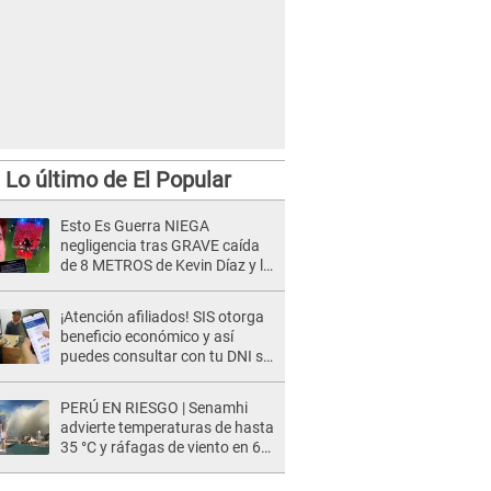
Lo último de El Popular
Esto Es Guerra NIEGA
negligencia tras GRAVE caída
de 8 METROS de Kevin Díaz y lo
SEÑALAN: "No adoptó la
postura correcta"
¡Atención afiliados! SIS otorga
beneficio económico y así
puedes consultar con tu DNI si
te corresponde
PERÚ EN RIESGO | Senamhi
advierte temperaturas de hasta
35 °C y ráfagas de viento en 6
regiones del país