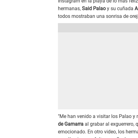
Instagram en la playa de lo más feli
hermanas,
Said Palao
y su cuñada
A
todos mostraban una sonrisa de oreja
"Me han venido a visitar los Palao y 
de Gamarra
al grabar al exguerrero
emocionado. En otro video, los her