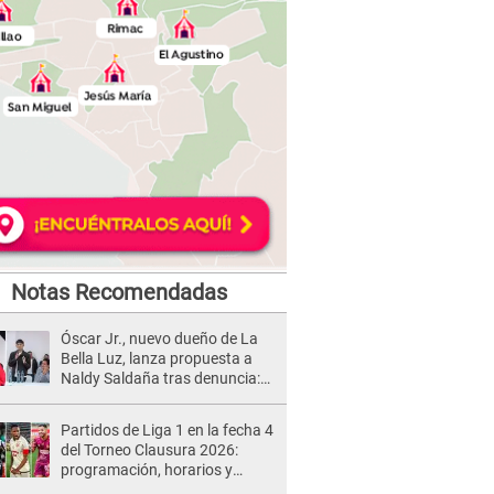
Notas Recomendadas
Óscar Jr., nuevo dueño de La
Bella Luz, lanza propuesta a
Naldy Saldaña tras denuncia:
“Va a haber otro tipo de ley”
Partidos de Liga 1 en la fecha 4
del Torneo Clausura 2026:
programación, horarios y
dónde ver