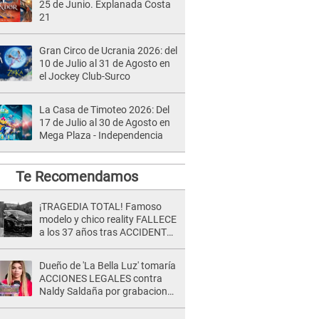
25 de Junio. Explanada Costa
21
Gran Circo de Ucrania 2026: del
10 de Julio al 31 de Agosto en
el Jockey Club-Surco
La Casa de Timoteo 2026: Del
17 de Julio al 30 de Agosto en
Mega Plaza - Independencia
Te Recomendamos
¡TRAGEDIA TOTAL! Famoso
modelo y chico reality FALLECE
a los 37 años tras ACCIDENTE
durante la grabación de un
comercial
Dueño de 'La Bella Luz' tomaría
ACCIONES LEGALES contra
Naldy Saldaña por grabaciones
en su casa: "Lo determinará la
justicia"