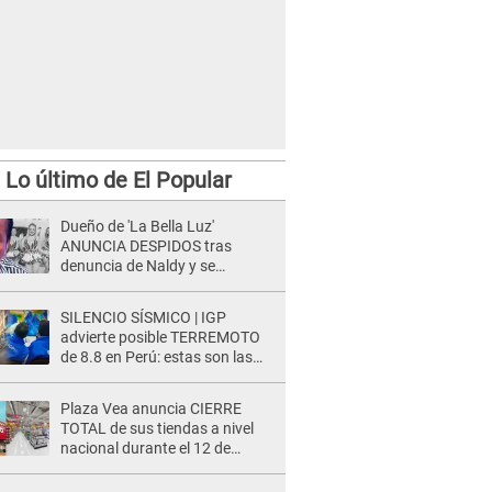
Lo último de El Popular
Dueño de 'La Bella Luz'
ANUNCIA DESPIDOS tras
denuncia de Naldy y se
pronuncia sobre cantantes:
"Mis chicas están siendo
SILENCIO SÍSMICO | IGP
vulneradas"
advierte posible TERREMOTO
de 8.8 en Perú: estas son las
zonas más expuestas
Plaza Vea anuncia CIERRE
TOTAL de sus tiendas a nivel
nacional durante el 12 de
agosto por este MOTIVO