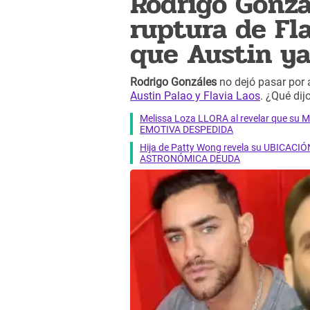
Rodrigo Gonzá
ruptura de Fla
que Austin ya
Rodrigo Gonzáles
no dejó pasar por 
Austin Palao y Flavia Laos
. ¿Qué dij
Melissa Loza LLORA al revelar que su M
EMOTIVA DESPEDIDA
Hija de Patty Wong revela su UBICACIÓN
ASTRONÓMICA DEUDA