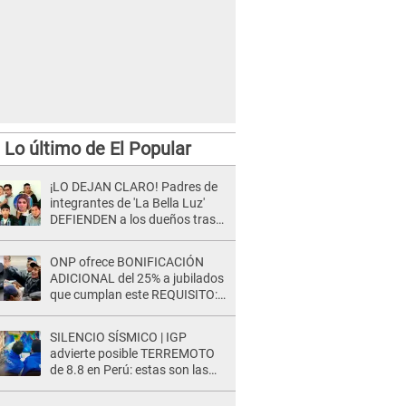
Lo último de El Popular
¡LO DEJAN CLARO! Padres de
integrantes de 'La Bella Luz'
DEFIENDEN a los dueños tras
denuncia: “Nunca vimos
nada...”
ONP ofrece BONIFICACIÓN
ADICIONAL del 25% a jubilados
que cumplan este REQUISITO:
revisa si accedes aquí
SILENCIO SÍSMICO | IGP
advierte posible TERREMOTO
de 8.8 en Perú: estas son las
zonas más expuestas