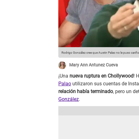
Rodrigo González cree que Austin Palao no le puso cariño 
Mary Ann Antunez Cueva
¡Una
nueva ruptura en Chollywood
! 
Palao
utilizaron sus cuentas de Ins
relación había terminado
, pero un d
González
.