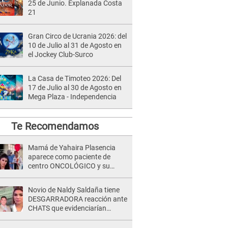
25 de Junio. Explanada Costa
21
Gran Circo de Ucrania 2026: del
10 de Julio al 31 de Agosto en
el Jockey Club-Surco
La Casa de Timoteo 2026: Del
17 de Julio al 30 de Agosto en
Mega Plaza - Independencia
Te Recomendamos
Mamá de Yahaira Plasencia
aparece como paciente de
centro ONCOLÓGICO y su
hermano lanza DESGARRADOR
mensaje: "Hoy fue la última..."
Novio de Naldy Saldaña tiene
DESGARRADORA reacción ante
CHATS que evidenciarían
INFIDELIDAD con animador de
'La Bella Luz': "Se puso..."