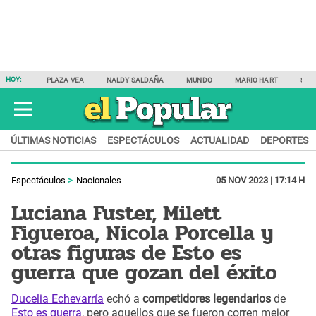
HOY:
PLAZA VEA
NALDY SALDAÑA
MUNDO
MARIO HART
SAM
ÚLTIMAS NOTICIAS
ESPECTÁCULOS
ACTUALIDAD
DEPORTES
Espectáculos
Nacionales
05 NOV 2023 | 17:14 H
Luciana Fuster, Milett
Figueroa, Nicola Porcella y
otras figuras de Esto es
guerra que gozan del éxito
Ducelia Echevarría
echó a
competidores legendarios
de
Esto es guerra
, pero aquellos que se fueron corren mejor