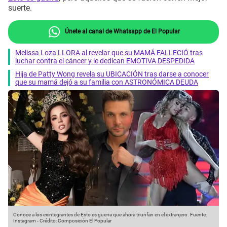
suerte.
Únete al canal de Whatsapp de El Popular
Melissa Loza LLORA al revelar que su MAMÁ FALLECIÓ tras
luchar contra el cáncer y le dedican EMOTIVA DESPEDIDA
Hija de Patty Wong revela su UBICACIÓN tras darse a conocer
que su mamá dejó a su familia con ASTRONÓMICA DEUDA
Conoce a los exintegrantes de Esto es guerra que ahora triunfan en el extranjero.
Fuente:
Instagram
-
Crédito: Composición El Popular