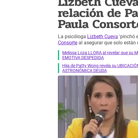
Lizbeth Cueva
relación de P
Paula Consort
La psicóloga
Lizbeth Cueva
'pinchó e
Consorte
al asegurar que solo están
Melissa Loza LLORA al revelar que su M
EMOTIVA DESPEDIDA
Hija de Patty Wong revela su UBICACIÓN
ASTRONÓMICA DEUDA