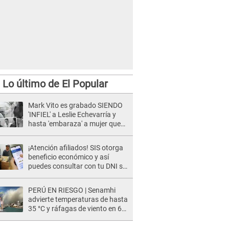
Lo último de El Popular
Mark Vito es grabado SIENDO
'INFIEL' a Leslie Echevarría y
hasta 'embaraza' a mujer que
sería su AMANTE: "¡Eres un
desgraciado! "
¡Atención afiliados! SIS otorga
beneficio económico y así
puedes consultar con tu DNI si
te corresponde
PERÚ EN RIESGO | Senamhi
advierte temperaturas de hasta
35 °C y ráfagas de viento en 6
regiones del país