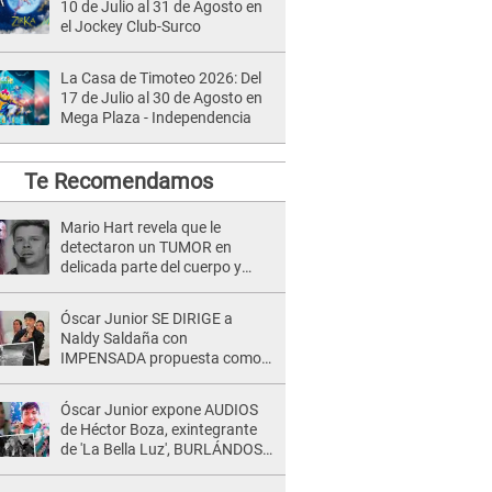
10 de Julio al 31 de Agosto en
el Jockey Club-Surco
La Casa de Timoteo 2026: Del
17 de Julio al 30 de Agosto en
Mega Plaza - Independencia
Te Recomendamos
Mario Hart revela que le
detectaron un TUMOR en
delicada parte del cuerpo y
expone diagnóstico: "Dolores
muy fuertes..."
Óscar Junior SE DIRIGE a
Naldy Saldaña con
IMPENSADA propuesta como
nuevo líder de 'La Bella Luz' tras
denuncia: "Otro tipo de ley..."
Óscar Junior expone AUDIOS
de Héctor Boza, exintegrante
de 'La Bella Luz', BURLÁNDOSE
de Anely Dávila tras acusarlo
de maltrato: "Grábame..."