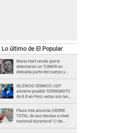
Lo último de El Popular
Mario Hart revela que le
detectaron un TUMOR en
delicada parte del cuerpo y
expone diagnóstico: "Dolores
muy fuertes..."
SILENCIO SÍSMICO | IGP
advierte posible TERREMOTO
de 8.8 en Perú: estas son las
zonas más expuestas
Plaza Vea anuncia CIERRE
TOTAL de sus tiendas a nivel
nacional durante el 12 de
agosto por este MOTIVO