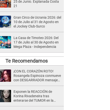
25 de Junio. Explanada Costa
21
Gran Circo de Ucrania 2026: del
10 de Julio al 31 de Agosto en
el Jockey Club-Surco
La Casa de Timoteo 2026: Del
17 de Julio al 30 de Agosto en
Mega Plaza - Independencia
Te Recomendamos
¡CON EL CORAZÓN ROTO!
Rosangela Espinoza conmueve
con DESGARRADOR mensaje
tras terrible pérdida: "Descansa
en paz..."
Exponen la REACCIÓN de
Korina Rivadeneira tras
enterarse del TUMOR en la
cabeza de Mario Hart: "Ella
estaba muy..."