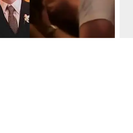
.
Fuente: GLR
-
Crédito: El Popular
da influencer
Natalia Merino
,
Sebastián Guerrero
, ha
iscoteca. La noticia fue lanzada por el tiktoker
Ric la
Recordemos que ella es muy conocida en las redes
eja tenían varios años de relación sentimental.