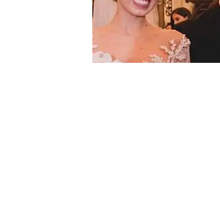
Esposo de Natalia Merino es captado besándose con otra
Isabel Gonzalez
No puede ser. El esposo de la conoci
sido captado con otra mujer en una d
Torre
, sorprendiendo a más de uno. 
como
‘Cinnamon Style
' y con su par