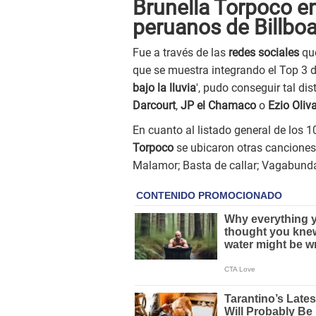
Brunella Torpoco en
peruanos de Billbo
Fue a través de las
redes sociales
que
que se muestra integrando el Top 3 d
bajo la lluvia
', pudo conseguir tal di
Darcourt
,
JP el Chamaco
o
Ezio Oliv
En cuanto al listado general de los 1
Torpoco
se ubicaron otras canciones
Malamor; Basta de callar; Vagabunda,