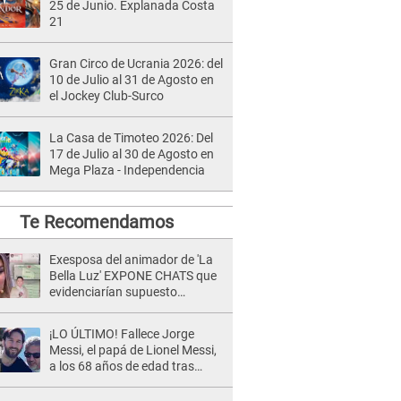
25 de Junio. Explanada Costa
21
Gran Circo de Ucrania 2026: del
10 de Julio al 31 de Agosto en
el Jockey Club-Surco
La Casa de Timoteo 2026: Del
17 de Julio al 30 de Agosto en
Mega Plaza - Independencia
Te Recomendamos
Exesposa del animador de 'La
Bella Luz' EXPONE CHATS que
evidenciarían supuesto
romance clandestino con Naldy
Saldaña, pese a tener pareja
¡LO ÚLTIMO! Fallece Jorge
Messi, el papá de Lionel Messi,
a los 68 años de edad tras
atravesar larga enfermedad