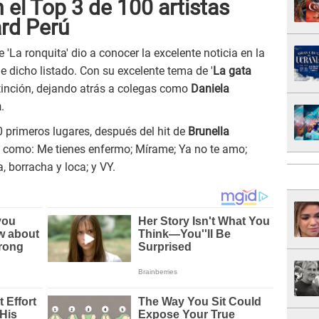
 el Top 3 de 100 artistas
ard Perú
 'La ronquita' dio a conocer la excelente noticia en la
e dicho listado. Con su excelente tema de '
La gata
stinción, dejando atrás a colegas como
Daniela
a
.
0 primeros lugares, después del hit de
Brunella
 como: Me tienes enfermo; Mírame; Ya no te amo;
 borracha y loca; y VY.