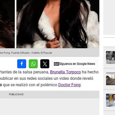
ctor Fong.
Fuente: Difusión
-
Crédito: El Popular
tantes de la salsa peruana,
Brunella Torpoco
ha hecho
publicar en sus redes sociales un video donde reveló
s
que se realizó con el polémico
Doctor Fong
.