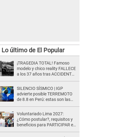
Lo último de El Popular
¡TRAGEDIA TOTAL! Famoso
modelo y chico reality FALLECE
a los 37 años tras ACCIDENTE
durante la grabación de un
comercial
SILENCIO SÍSMICO | IGP
advierte posible TERREMOTO
de 8.8 en Perú: estas son las
zonas más expuestas
Voluntariado Lima 2027:
¿Cómo postular?, requisitos y
beneficios para PARTICIPAR en
los Juegos Panamericanos