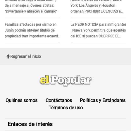
deja mensaje a jóvenes atletas:
York, Los Ángeles y Houston
“Diviértanse y abracen el camino”
ordenan PROHIBIR LICENCIAS a
quienes no presenten ESTE
DOCUMENTO
Familias afectadas por sismo en
La PEOR NOTICIA para inmigrantes
Junín podrán obtener títulos de
| Nueva York permitirá que agentes
propiedad tras importante acuerdo
del ICE si puedan CUBRIRSE EL
de Cofopri
ROSTRO
Regresar al inicio
Quiénes somos
Contáctanos
Políticas y Estándares
Términos de uso
Enlaces de interés