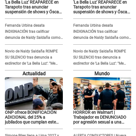
'La Bella Luz' REAPARECE en
'La Bella Luz' REAPARECE en
Tarapoto tras anunciar
Tarapoto tras anunciar
suspensión de shows y Óscar
suspensión de shows y Óscar
Junior se JUSTIFICA: "Por un
Junior se JUSTIFICA: "Por un
error no vamos a pagar todos"
error no vamos a pagar todos"
Fernanda Urbina desata
Fernanda Urbina desata
INDIGNACIÓN tras calificar
INDIGNACIÓN tras calificar
denuncia de Naldy Saldaña como
denuncia de Naldy Saldaña como
'acto bochornoso': "No es justo
'acto bochornoso': "No es justo
atacar a otra mujer"
atacar a otra mujer"
Novio de Naldy Saldaña ROMPE
Novio de Naldy Saldaña ROMPE
SU SILENCIO tras denuncia a
SU SILENCIO tras denuncia a
exdirector de 'La Bella Luz': "Me
exdirector de 'La Bella Luz': "Me
basta con que ella esté bien"
basta con que ella esté bien"
Actualidad
Mundo
ONP ofrece BONIFICACIÓN
HORROR en Walmart |
ADICIONAL del 25% a
Trabajador es DENUNCIADO
jubilados que cumplan este
por agresión sexual a una
REQUISITO: revisa si accedes
cliente y su respuesta
aquí
INDIGNÓ A TODOS
Simone Biles llega a Lima 2027 y
ALERTA CONDUCTORES | Nueva