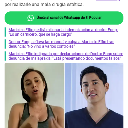
por realizarle una mala cirugía estética.
Únete al canal de Whatsapp de El Popular
Maricielo Effio pedirá millonaria indemnización al doctor Fong:
"Es un carnicero, que se haga cargo"
Doctor Fong se 'lava las manos' y culpa a Maricielo Effio tras
denuncia: "No vino a varios controles"
Maricielo Effio indignada por declaraciones de Doctor Fong sobre
denuncia de malapraxis: "Está presentando documentos falsos"