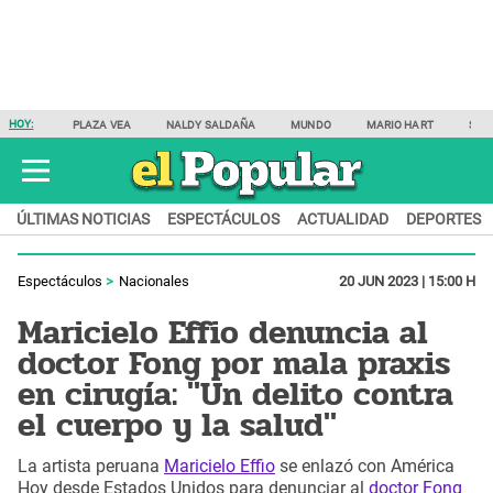
HOY:
PLAZA VEA
NALDY SALDAÑA
MUNDO
MARIO HART
SAM
ÚLTIMAS NOTICIAS
ESPECTÁCULOS
ACTUALIDAD
DEPORTES
Espectáculos
Nacionales
20 JUN 2023 | 15:00 H
Maricielo Effio denuncia al
doctor Fong por mala praxis
en cirugía: "Un delito contra
el cuerpo y la salud"
La artista peruana
Maricielo Effio
se enlazó con América
Hoy desde Estados Unidos para denunciar al
doctor Fong