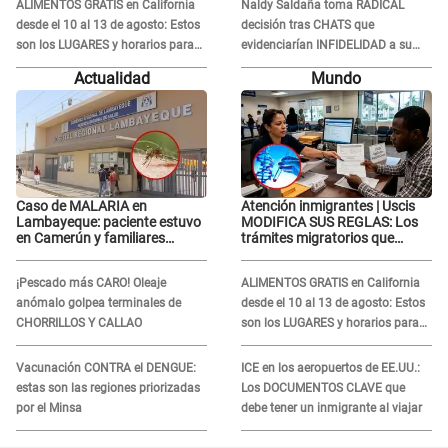
Tinelli en TV argentina
ALIMENTOS GRATIS en California
Naldy Saldaña toma RADICAL
desde el 10 al 13 de agosto: Estos
decisión tras CHATS que
son los LUGARES y horarios para
evidenciarían INFIDELIDAD a su
recibir la ayuda
novio con animador de 'La Bella
Actualidad
Mundo
Luz': "Un día..."
Caso de MALARIA en
Atención inmigrantes | Uscis
Lambayeque: paciente estuvo
MODIFICA SUS REGLAS: Los
en Camerún y familiares
trámites migratorios que
denuncian demora en
podrían necesitar tu prueba de
tratamiento
ADN
¡Pescado más CARO! Oleaje
ALIMENTOS GRATIS en California
anómalo golpea terminales de
desde el 10 al 13 de agosto: Estos
CHORRILLOS Y CALLAO
son los LUGARES y horarios para
recibir la ayuda
Vacunación CONTRA el DENGUE:
ICE en los aeropuertos de EE.UU.:
estas son las regiones priorizadas
Los DOCUMENTOS CLAVE que
por el Minsa
debe tener un inmigrante al viajar