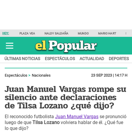
HOY:
PLAZA VEA
NALDY SALDAÑA
MUNDO
MARIO HART
SAM
ÚLTIMAS NOTICIAS
ESPECTÁCULOS
ACTUALIDAD
DEPORTES
Espectáculos
Nacionales
23 SEP 2023 | 14:17 H
Juan Manuel Vargas rompe su
silencio ante declaraciones
de Tilsa Lozano ¿qué dijo?
El reconocido futbolista
Juan Manuel Vargas
se pronunció
luego de que
Tilsa Lozano
volviera hablar de él. ¿Qué fue
lo que dijo?