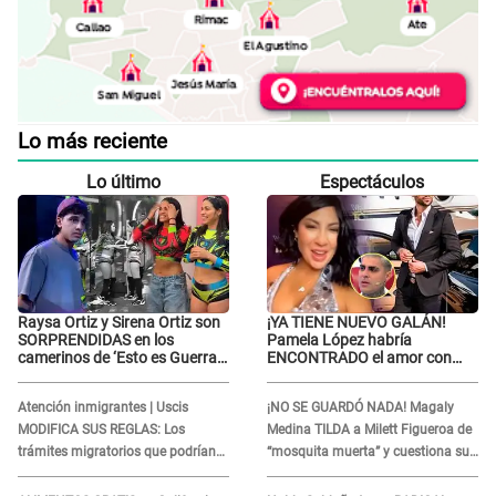
Lo más reciente
Lo último
Espectáculos
Raysa Ortiz y Sirena Ortiz son
¡YA TIENE NUEVO GALÁN!
SORPRENDIDAS en los
Pamela López habría
camerinos de ‘Esto es Guerra’
ENCONTRADO el amor con
tras FUERTE
joven empresario y Pati Lorena
ENFRENTAMIENTO con
la ECHA en VIVO
Atención inmigrantes | Uscis
¡NO SE GUARDÓ NADA! Magaly
Gabriel Moisés: “Gracias”
MODIFICA SUS REGLAS: Los
Medina TILDA a Milett Figueroa de
trámites migratorios que podrían
“mosquita muerta” y cuestiona su
necesitar tu prueba de ADN
RECONCILIACIÓN con Marcelo