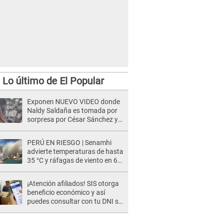
Lo último de El Popular
Exponen NUEVO VIDEO donde
Naldy Saldaña es tomada por
sorpresa por César Sánchez y
ella evidencia su REACCIÓN: Le
agarró la mano
PERÚ EN RIESGO | Senamhi
advierte temperaturas de hasta
35 °C y ráfagas de viento en 6
regiones del país
¡Atención afiliados! SIS otorga
beneficio económico y así
puedes consultar con tu DNI si
te corresponde