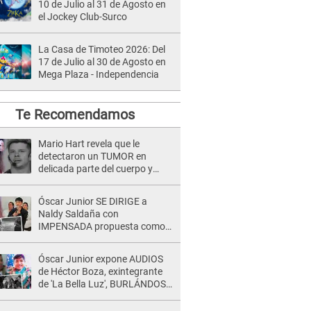
10 de Julio al 31 de Agosto en
el Jockey Club-Surco
La Casa de Timoteo 2026: Del
17 de Julio al 30 de Agosto en
Mega Plaza - Independencia
Te Recomendamos
Mario Hart revela que le
detectaron un TUMOR en
delicada parte del cuerpo y
expone diagnóstico: "Dolores
muy fuertes..."
Óscar Junior SE DIRIGE a
Naldy Saldaña con
IMPENSADA propuesta como
nuevo líder de 'La Bella Luz' tras
denuncia: "Otro tipo de ley..."
Óscar Junior expone AUDIOS
de Héctor Boza, exintegrante
de 'La Bella Luz', BURLÁNDOSE
de Anely Dávila tras acusarlo
de maltrato: "Grábame..."