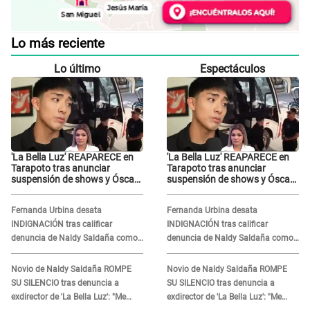
Lo más reciente
Lo último
Espectáculos
'La Bella Luz' REAPARECE en
'La Bella Luz' REAPARECE en
Tarapoto tras anunciar
Tarapoto tras anunciar
suspensión de shows y Óscar
suspensión de shows y Óscar
Junior se JUSTIFICA: "Por un
Junior se JUSTIFICA: "Por un
error no vamos a pagar todos"
error no vamos a pagar todos"
Fernanda Urbina desata
Fernanda Urbina desata
INDIGNACIÓN tras calificar
INDIGNACIÓN tras calificar
denuncia de Naldy Saldaña como
denuncia de Naldy Saldaña como
'acto bochornoso': "No es justo
'acto bochornoso': "No es justo
atacar a otra mujer"
atacar a otra mujer"
Novio de Naldy Saldaña ROMPE
Novio de Naldy Saldaña ROMPE
SU SILENCIO tras denuncia a
SU SILENCIO tras denuncia a
exdirector de 'La Bella Luz': "Me
exdirector de 'La Bella Luz': "Me