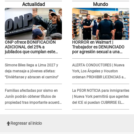
basta con que ella esté bien"
basta con que ella esté bien"
Actualidad
Mundo
ONP ofrece BONIFICACIÓN
HORROR en Walmart |
ADICIONAL del 25% a
Trabajador es DENUNCIADO
jubilados que cumplan este
por agresión sexual a una
REQUISITO: revisa si accedes
cliente y su respuesta
aquí
INDIGNÓ A TODOS
Simone Biles llega a Lima 2027 y
ALERTA CONDUCTORES | Nueva
deja mensaje a jóvenes atletas:
York, Los Ángeles y Houston
“Diviértanse y abracen el camino”
ordenan PROHIBIR LICENCIAS a
quienes no presenten ESTE
DOCUMENTO
Familias afectadas por sismo en
La PEOR NOTICIA para inmigrantes
Junín podrán obtener títulos de
| Nueva York permitirá que agentes
propiedad tras importante acuerdo
del ICE si puedan CUBRIRSE EL
de Cofopri
ROSTRO
Regresar al inicio