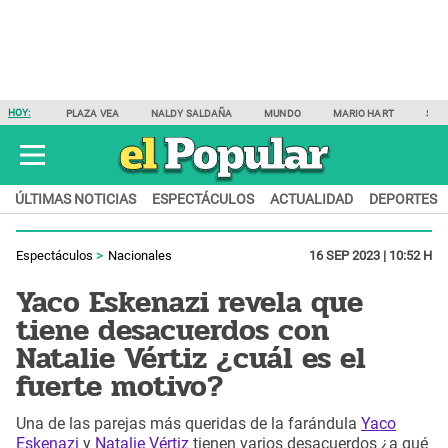
HOY:
PLAZA VEA
NALDY SALDAÑA
MUNDO
MARIO HART
SAM
ÚLTIMAS NOTICIAS
ESPECTÁCULOS
ACTUALIDAD
DEPORTES
Espectáculos
Nacionales
16 SEP 2023 | 10:52 H
Yaco Eskenazi revela que
tiene desacuerdos con
Natalie Vértiz ¿cuál es el
fuerte motivo?
Una de las parejas más queridas de la farándula
Yaco
Eskenazi
y
Natalie Vértiz
tienen varios desacuerdos ¿a qué