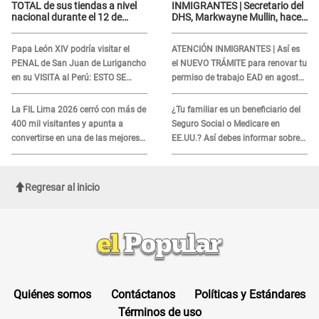
TOTAL de sus tiendas a nivel
INMIGRANTES | Secretario del
nacional durante el 12 de
DHS, Markwayne Mullin, hace
agosto por este MOTIVO
alarmante declaración: "Ahora
vamos por ellos"
Papa León XIV podría visitar el
ATENCIÓN INMIGRANTES | Así es
PENAL de San Juan de Lurigancho
el NUEVO TRÁMITE para renovar tu
en su VISITA al Perú: ESTO SE
permiso de trabajo EAD en agosto
SABE
del 2026
La FIL Lima 2026 cerró con más de
¿Tu familiar es un beneficiario del
400 mil visitantes y apunta a
Seguro Social o Medicare en
convertirse en una de las mejores
EE.UU.? Así debes informar sobre
ferias de Latinoamérica
su muerte para EVITAR COBROS
Regresar al inicio
Quiénes somos
Contáctanos
Políticas y Estándares
Términos de uso