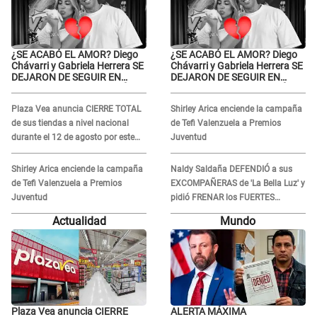
¿SE ACABÓ EL AMOR? Diego
¿SE ACABÓ EL AMOR? Diego
Chávarri y Gabriela Herrera SE
Chávarri y Gabriela Herrera SE
DEJARON DE SEGUIR EN
DEJARON DE SEGUIR EN
INSTAGRAM y él ANUNCIÓ SU
INSTAGRAM y él ANUNCIÓ SU
RENUNCIA A SU PODCAST
RENUNCIA A SU PODCAST
Plaza Vea anuncia CIERRE TOTAL
Shirley Arica enciende la campaña
de sus tiendas a nivel nacional
de Tefi Valenzuela a Premios
durante el 12 de agosto por este
Juventud
MOTIVO
Shirley Arica enciende la campaña
Naldy Saldaña DEFENDIÓ a sus
de Tefi Valenzuela a Premios
EXCOMPAÑERAS de 'La Bella Luz' y
Juventud
pidió FRENAR los FUERTES
ATAQUES en redes: “Aquí el único
Actualidad
Mundo
culpable...”
Plaza Vea anuncia CIERRE
ALERTA MÁXIMA