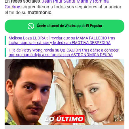
En
redes sociales
,
Jean Paul Santa María y Romina
Gachoy
sorprendieron a todos sus seguidores al anunciar
el fin de su
matrimonio
.
Únete al canal de Whatsapp de El Popular
Melissa Loza LLORA al revelar que su MAMÁ FALLECIÓ tras
luchar contra el cáncer y le dedican EMOTIVA DESPEDIDA
Hija de Patty Wong revela su UBICACIÓN tras darse a conocer
que su mamá dejó a su familia con ASTRONÓMICA DEUDA