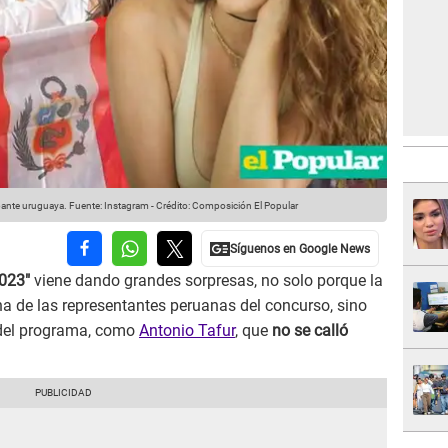
ipante uruguaya.
Fuente: Instagram
-
Crédito: Composición El Popular
2023"
viene dando grandes sorpresas, no solo porque la
 de las representantes peruanas del concurso, sino
t del programa, como
Antonio Tafur
, que
no se calló