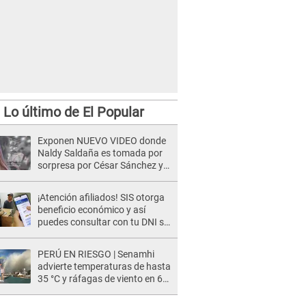
Lo último de El Popular
Exponen NUEVO VIDEO donde
Naldy Saldaña es tomada por
sorpresa por César Sánchez y
ella evidencia su REACCIÓN: Le
agarró la mano
¡Atención afiliados! SIS otorga
beneficio económico y así
puedes consultar con tu DNI si
te corresponde
PERÚ EN RIESGO | Senamhi
advierte temperaturas de hasta
35 °C y ráfagas de viento en 6
regiones del país