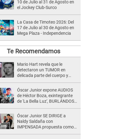
10 de Julio al 31 de Agosto en
el Jockey Club-Surco
La Casa de Timoteo 2026: Del
17 de Julio al 30 de Agosto en
Mega Plaza - Independencia
Te Recomendamos
Mario Hart revela que le
detectaron un TUMOR en
delicada parte del cuerpo y
expone diagnóstico: "Dolores
muy fuertes..."
Óscar Junior expone AUDIOS
de Héctor Boza, exintegrante
de 'La Bella Luz', BURLÁNDOSE
de Anely Dávila tras acusarlo
de maltrato: "Grábame..."
Óscar Junior SE DIRIGE a
Naldy Saldaña con
IMPENSADA propuesta como
nuevo líder de 'La Bella Luz' tras
denuncia: "Otro tipo de ley..."