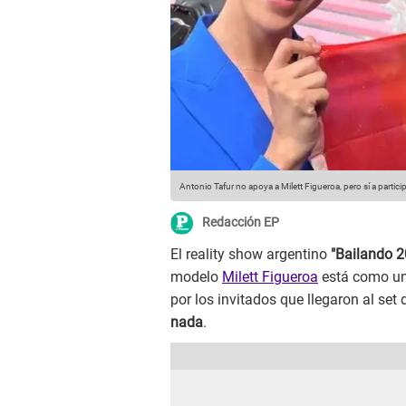
Antonio Tafur no apoya a Milett Figueroa, pero sí a partic
Redacción EP
El reality show argentino
"Bailando 
modelo
Milett Figueroa
está como una
por los invitados que llegaron al se
nada
.