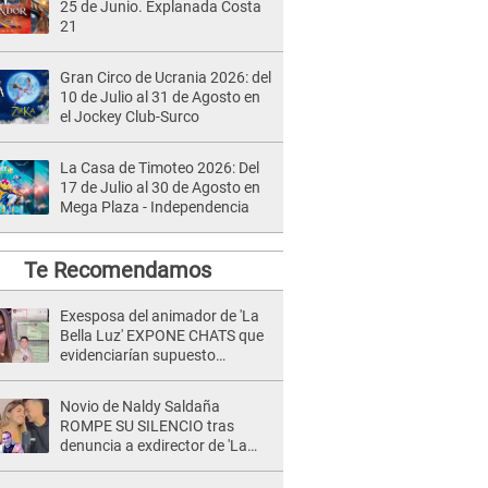
25 de Junio. Explanada Costa
21
Gran Circo de Ucrania 2026: del
10 de Julio al 31 de Agosto en
el Jockey Club-Surco
La Casa de Timoteo 2026: Del
17 de Julio al 30 de Agosto en
Mega Plaza - Independencia
Te Recomendamos
Exesposa del animador de 'La
Bella Luz' EXPONE CHATS que
evidenciarían supuesto
romance clandestino con Naldy
Saldaña, pese a tener pareja
Novio de Naldy Saldaña
ROMPE SU SILENCIO tras
denuncia a exdirector de 'La
Bella Luz': "Me basta con que
ella esté bien"