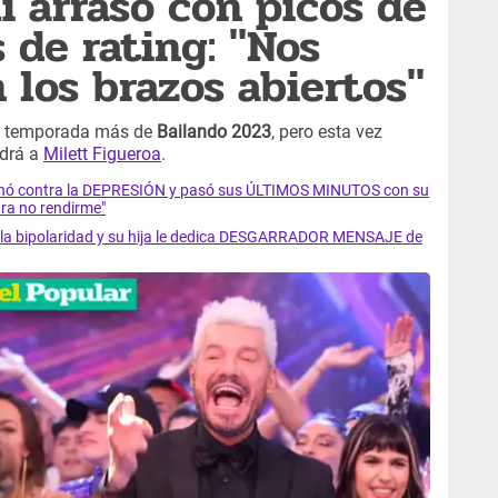
i arrasó con picos de
 de rating: "Nos
 los brazos abiertos"
a temporada más de
Bailando 2023
, pero esta vez
ndrá a
Milett Figueroa
.
luchó contra la DEPRESIÓN y pasó sus ÚLTIMOS MINUTOS con su
ra no rendirme"
ra la bipolaridad y su hija le dedica DESGARRADOR MENSAJE de