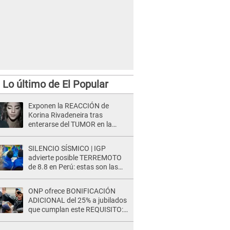
Lo último de El Popular
Exponen la REACCIÓN de
Korina Rivadeneira tras
enterarse del TUMOR en la
cabeza de Mario Hart: "Ella
estaba muy..."
SILENCIO SÍSMICO | IGP
advierte posible TERREMOTO
de 8.8 en Perú: estas son las
zonas más expuestas
ONP ofrece BONIFICACIÓN
ADICIONAL del 25% a jubilados
que cumplan este REQUISITO:
revisa si accedes aquí