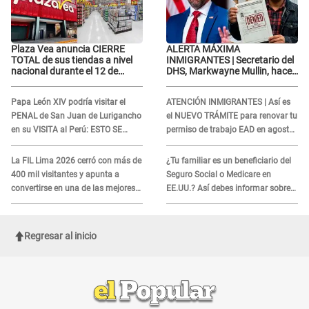
Plaza Vea anuncia CIERRE
ALERTA MÁXIMA
TOTAL de sus tiendas a nivel
INMIGRANTES | Secretario del
nacional durante el 12 de
DHS, Markwayne Mullin, hace
agosto por este MOTIVO
alarmante declaración: "Ahora
vamos por ellos"
Papa León XIV podría visitar el
ATENCIÓN INMIGRANTES | Así es
PENAL de San Juan de Lurigancho
el NUEVO TRÁMITE para renovar tu
en su VISITA al Perú: ESTO SE
permiso de trabajo EAD en agosto
SABE
del 2026
La FIL Lima 2026 cerró con más de
¿Tu familiar es un beneficiario del
400 mil visitantes y apunta a
Seguro Social o Medicare en
convertirse en una de las mejores
EE.UU.? Así debes informar sobre
ferias de Latinoamérica
su muerte para EVITAR COBROS
Regresar al inicio