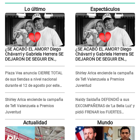
Lo último
Espectáculos
¿SE ACABÓ EL AMOR? Diego
¿SE ACABÓ EL AMOR? Diego
Chávarri y Gabriela Herrera SE
Chávarri y Gabriela Herrera SE
DEJARON DE SEGUIR EN
DEJARON DE SEGUIR EN
INSTAGRAM y él ANUNCIÓ SU
INSTAGRAM y él ANUNCIÓ SU
RENUNCIA A SU PODCAST
RENUNCIA A SU PODCAST
Plaza Vea anuncia CIERRE TOTAL
Shirley Arica enciende la campaña
de sus tiendas a nivel nacional
de Tefi Valenzuela a Premios
durante el 12 de agosto por este
Juventud
MOTIVO
Shirley Arica enciende la campaña
Naldy Saldaña DEFENDIÓ a sus
de Tefi Valenzuela a Premios
EXCOMPAÑERAS de 'La Bella Luz' y
Juventud
pidió FRENAR los FUERTES
ATAQUES en redes: “Aquí el único
Actualidad
Mundo
culpable...”