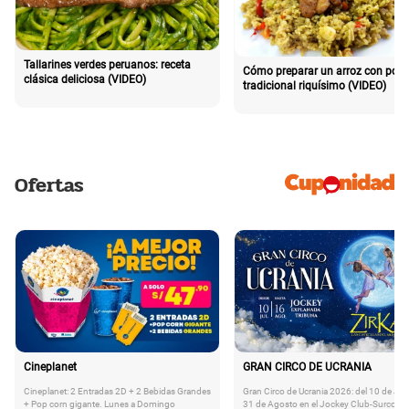
Tallarines verdes peruanos: receta
Cómo preparar un arroz con poll
clásica deliciosa (VIDEO)
tradicional riquísimo (VIDEO)
Ofertas
Cineplanet
GRAN CIRCO DE UCRANIA
Cineplanet: 2 Entradas 2D + 2 Bebidas Grandes
Gran Circo de Ucrania 2026: del 10 de Juli
+ Pop corn gigante. Lunes a Domingo
31 de Agosto en el Jockey Club-Surco