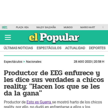
HOY:
PLAZA VEA
NALDY SALDAÑA
MUNDO
MARIO HART
SAM
ÚLTIMAS NOTICIAS
ESPECTÁCULOS
ACTUALIDAD
DEPORTES
Espectáculos
Nacionales
28 AGO 2023 | 20:58 H
Productor de EEG enfurece y
les dice sus verdades a chicos
reality: "Hacen los que se les
da la gana"
Productor de
Esto es Guerra
se mostró harto de los chicos
reality, por ello, no dudó en enfrentarse a ellos y los