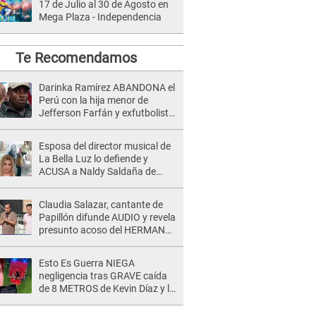
17 de Julio al 30 de Agosto en
Mega Plaza - Independencia
Te Recomendamos
Darinka Ramírez ABANDONA el
Perú con la hija menor de
Jefferson Farfán y exfutbolista
REACCIONA: "A ti que..."
Esposa del director musical de
La Bella Luz lo defiende y
ACUSA a Naldy Saldaña de
tener una relación con él y
otros integrantes
Claudia Salazar, cantante de
Papillón difunde AUDIO y revela
presunto acoso del HERMANO
del director musical de La Bella
Luz: "Me quedé asustada, en
Esto Es Guerra NIEGA
shock"
negligencia tras GRAVE caída
de 8 METROS de Kevin Díaz y lo
SEÑALAN: "No adoptó la
postura correcta"