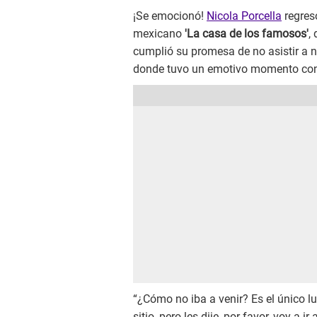
¡Se emocionó!
Nicola Porcella
regresó
mexicano
'La casa de los famosos'
,
cumplió su promesa de no asistir a ni
donde tuvo un emotivo momento con
“¿Cómo no iba a venir? Es el único lu
sitio, pero les dije, por favor, voy a