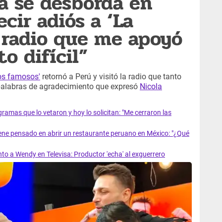
la se desborda en
ecir adiós a ‘La
a radio que me apoyó
 difícil”
os famosos'
retornó a Perú y visitó la radio que tanto
s palabras de agradecimiento que expresó
Nicola
ramas que lo vetaron y hoy lo solicitan: "Me cerraron las
iene pensado en abrir un restaurante peruano en México: "¿Qué
nto a Wendy en Televisa: Productor 'echa' al exguerrero