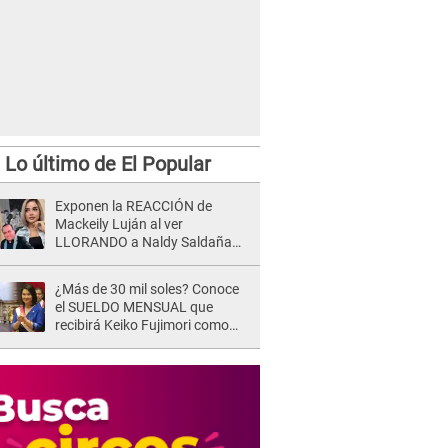
Lo último de El Popular
Exponen la REACCIÓN de
Mackeily Luján al ver
LLORANDO a Naldy Saldaña
tras AGRESIÓN de director de
'La Bella Luz': Esto hizo
¿Más de 30 mil soles? Conoce
el SUELDO MENSUAL que
recibirá Keiko Fujimori como
Presidenta de la República