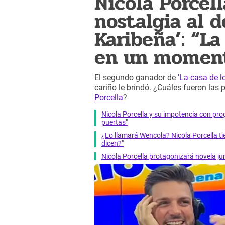
Nicola Porcel
nostalgia al d
Karibeña’: “L
en un momento
El segundo ganador de
'La casa de l
cariño le brindó. ¿Cuáles fueron la
Porcella
?
Nicola Porcella y su impotencia con prog
puertas"
¿Lo llamará Wencola? Nicola Porcella t
dicen?"
Nicola Porcella protagonizará novela ju