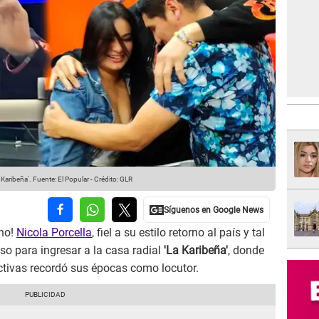
 Karibeña'.
Fuente: El Popular
-
Crédito: GLR
ano!
Nicola Porcella
, fiel a su estilo retorno al país y tal
o para ingresar a la casa radial
'La Karibeña'
, donde
tivas recordó sus épocas como locutor.