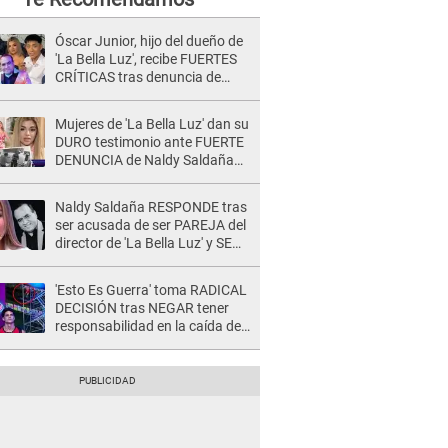
Óscar Junior, hijo del dueño de
'La Bella Luz', recibe FUERTES
CRÍTICAS tras denuncia de
Naldy Saldaña contra su tío:
"Cómplice"
Mujeres de 'La Bella Luz' dan su
DURO testimonio ante FUERTE
DENUNCIA de Naldy Saldaña
contra director: "Cualquier
acusación de apañamiento..."
Naldy Saldaña RESPONDE tras
ser acusada de ser PAREJA del
director de 'La Bella Luz' y SE
QUIEBRA: "Quieren tapar lo
evidente..."
'Esto Es Guerra' toma RADICAL
DECISIÓN tras NEGAR tener
responsabilidad en la caída de
Kevin Díaz desde 8 metros de
altura