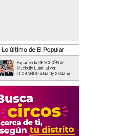
Lo último de El Popular
Exponen la REACCIÓN de
Mackeily Luján al ver
LLORANDO a Naldy Saldaña
tras AGRESIÓN de director de
'La Bella Luz': Esto hizo