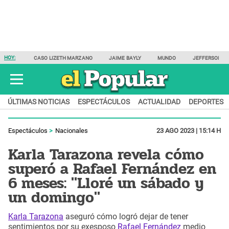
HOY:
CASO LIZETH MARZANO
JAIME BAYLY
MUNDO
JEFFERSON F
ÚLTIMAS NOTICIAS
ESPECTÁCULOS
ACTUALIDAD
DEPORTES
Espectáculos
Nacionales
23 AGO 2023 | 15:14 H
Karla Tarazona revela cómo
superó a Rafael Fernández en
6 meses: "Lloré un sábado y
un domingo"
Karla Tarazona
aseguró cómo logró dejar de tener
sentimientos por su exesposo
Rafael Fernández
medio