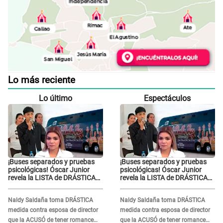
Lo más reciente
Lo último
Espectáculos
¡Buses separados y pruebas
¡Buses separados y pruebas
psicológicas! Óscar Junior
psicológicas! Óscar Junior
revela la LISTA de DRÁSTICAS
revela la LISTA de DRÁSTICAS
medidas para prevenir acoso
medidas para prevenir acoso
en 'La Bella Luz' tras caso
en 'La Bella Luz' tras caso
Naldy Saldaña toma DRÁSTICA
Naldy Saldaña toma DRÁSTICA
Naldy Saldaña
Naldy Saldaña
medida contra esposa de director
medida contra esposa de director
que la ACUSÓ de tener romance
que la ACUSÓ de tener romance