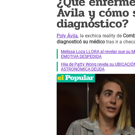
¿Qué enferme
Ávila y cómo 
diagnóstico?
Poly Ávila
, la exchica reality de
Comb
diagnosticó su médico
tras ir a chec
Melissa Loza LLORA al revelar que su M
EMOTIVA DESPEDIDA
Hija de Patty Wong revela su UBICACIÓN
ASTRONÓMICA DEUDA