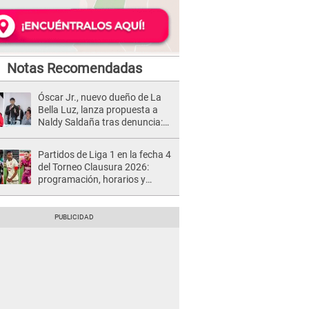
Notas Recomendadas
Óscar Jr., nuevo dueño de La
Bella Luz, lanza propuesta a
Naldy Saldaña tras denuncia:
“Va a haber otro tipo de ley”
Partidos de Liga 1 en la fecha 4
del Torneo Clausura 2026:
programación, horarios y
dónde ver