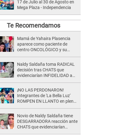
17 de Julio al 30 de Agosto en
Mega Plaza - Independencia
Te Recomendamos
Mamá de Yahaira Plasencia
aparece como paciente de
centro ONCOLÓGICO y su
hermano lanza DESGARRADOR
mensaje: "Hoy fue la última..."
Naldy Saldaña toma RADICAL
decisión tras CHATS que
evidenciarían INFIDELIDAD a
su novio con animador de 'La
Bella Luz': "Un día..."
¡NO LAS PERDONARON!
Integrantes de 'La Bella Luz'
ROMPEN EN LLANTO en pleno
concierto y reciben FUERTES
CRÍTICAS: “La víctima ...”
Novio de Naldy Saldaña tiene
DESGARRADORA reacción ante
CHATS que evidenciarían
INFIDELIDAD con animador de
'La Bella Luz': "Se puso..."