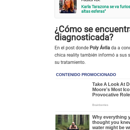
Karla Tarazona se va furiosa
altas esferas"
¿Cómo se encuentra 
diagnosticada?
En el post donde
Poly Ávila
da a cono
chica reality también informó a sus 
su tratamiento.