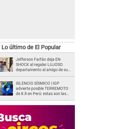
Lo último de El Popular
Jefferson Farfán deja EN
SHOCK al regalar LUJOSO
departamento al amigo de su
hijo y lo HUNDEN en redes: "A
su hija se lo negó"
SILENCIO SÍSMICO | IGP
advierte posible TERREMOTO
de 8.8 en Perú: estas son las
zonas más expuestas