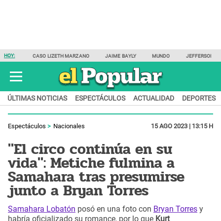
HOY:
CASO LIZETH MARZANO
JAIME BAYLY
MUNDO
JEFFERSON F
ÚLTIMAS NOTICIAS
ESPECTÁCULOS
ACTUALIDAD
DEPORTES
Espectáculos
Nacionales
15 AGO 2023 | 13:15 H
"El circo continúa en su
vida": Metiche fulmina a
Samahara tras presumirse
junto a Bryan Torres
Samahara Lobatón
posó en una foto con
Bryan Torres
y
habría oficializado su romance, por lo que
Kurt