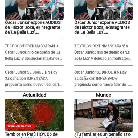
Óscar Junior expone AUDIOS
Óscar Junior expone AUDIOS
de Héctor Boza, exintegrante
de Héctor Boza, exintegrante
de 'La Bella Luz',
de 'La Bella Luz',
BURLÁNDOSE de Anely Dávila
BURLÁNDOSE de Anely Dávila
tras acusarlo de maltrato:
tras acusarlo de maltrato:
TESTIGOS 'DESENMASCARAN' a
TESTIGOS 'DESENMASCARAN' a
"Grábame..."
"Grábame..."
Óscar Junior, hijo de dueño de 'La
Óscar Junior, hijo de dueño de 'La
Bella Luz', y denuncian maltratos
Bella Luz', y denuncian maltratos
en la orquesta: "Los humilla..."
en la orquesta: "Los humilla..."
Óscar Junior SE DIRIGE a Naldy
Óscar Junior SE DIRIGE a Naldy
Saldaña con IMPENSADA
Saldaña con IMPENSADA
propuesta como nuevo líder de 'La
propuesta como nuevo líder de 'La
Bella Luz' tras denuncia: "Otro tipo
Bella Luz' tras denuncia: "Otro tipo
Actualidad
Mundo
de ley..."
de ley..."
Temblor en Perú HOY, 06 de
¿Tu familiar es un beneficiario