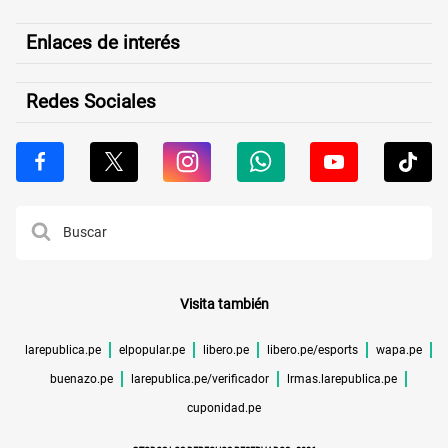
Enlaces de interés
Redes Sociales
Visita también
larepublica.pe
elpopular.pe
libero.pe
libero.pe/esports
wapa.pe
buenazo.pe
larepublica.pe/verificador
lrmas.larepublica.pe
cuponidad.pe