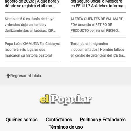
agosto de 2026: ¿A qué hora y
del Seguro Social o Medicare
dónde se registró el último
en EE.UU.? Así debes informar
sismo, según IGP?
sobre su muerte para EVITAR
COBROS
Sismo de 5.0 en Junín destruye
ALERTA CLIENTES DE WALMART |
viviendas, deja un herido y
FDA anunció el RETIRO DE
deslizamientos en laderas: IGP
PRODUCTO por ser un RIESGO
alerta sobre posibles réplicas
MORTAL para consumidores: ¿Cuál
es?
Papa León XIV VUELVE a Chiclayo:
Terror para inmigrantes
recorrerá seis lugares que
indocumentados | Hombre fallece
marcaron su historia pastoral
en centro de detención del ICE tras
sufrir una "emergencia médica"
Regresar al inicio
Quiénes somos
Contáctanos
Políticas y Estándares
Términos de uso