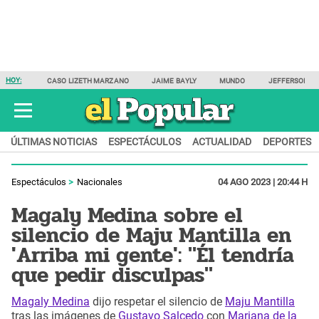
HOY:
CASO LIZETH MARZANO
JAIME BAYLY
MUNDO
JEFFERSON F
ÚLTIMAS NOTICIAS
ESPECTÁCULOS
ACTUALIDAD
DEPORTES
Espectáculos
Nacionales
04 AGO 2023 | 20:44 H
Magaly Medina sobre el
silencio de Maju Mantilla en
'Arriba mi gente': "Él tendría
que pedir disculpas"
Magaly Medina
dijo respetar el silencio de
Maju Mantilla
tras las imágenes de
Gustavo Salcedo
con
Mariana de la