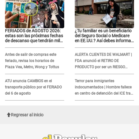
FERIADOS de AGOSTO 2026:
¿Tu familiar es un beneficiario
estas son las próximas fechas
del Seguro Social o Medicare
de descanso que tendrán miles
en EE.UU.? Así debes informar
de peruanos
sobre su muerte para EVITAR
COBROS
Antes de salir de compras este
ALERTA CLIENTES DE WALMART |
feriado, revisa los horarios de
FDA anunció el RETIRO DE
Plaza Vea, Metro, Wong y Tottus
PRODUCTO por ser un RIESGO
MORTAL para consumidores: ¿Cuál
es?
ATU anuncia CAMBIOS en el
Terror para inmigrantes
transporte público por el FERIADO
indocumentados | Hombre fallece
del 6 de agosto
en centro de detención del ICE tras
sufrir una "emergencia médica"
Regresar al inicio