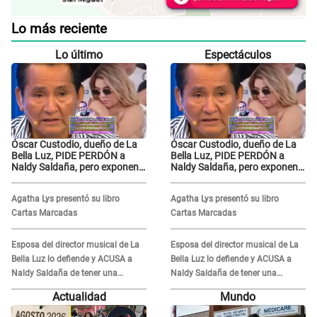
Lo más reciente
Lo último
Espectáculos
Óscar Custodio, dueño de La
Óscar Custodio, dueño de La
Bella Luz, PIDE PERDÓN a
Bella Luz, PIDE PERDÓN a
Naldy Saldaña, pero exponen
Naldy Saldaña, pero exponen
audio donde le reclama por
audio donde le reclama por
VIDEOS: "No hay necesidad de
VIDEOS: "No hay necesidad de
Agatha Lys presentó su libro
Agatha Lys presentó su libro
grabar"
grabar"
Cartas Marcadas
Cartas Marcadas
Esposa del director musical de La
Esposa del director musical de La
Bella Luz lo defiende y ACUSA a
Bella Luz lo defiende y ACUSA a
Naldy Saldaña de tener una
Naldy Saldaña de tener una
relación con él y otros integrantes
relación con él y otros integrantes
Actualidad
Mundo