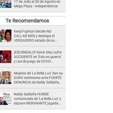
17 de Julio al 30 de Agosto en
Mega Plaza - Independencia
Te Recomendamos
Kenji Fujimori decide NO
CALLAR MÁS y destapa el
VERDADERO estado de su
relación familiar con Keiko
Fujimori: "Mi familia es Érika, mi
¡ESCÁNDALO! Kevin Díaz sufre
suegra..."
ACCIDENTE en 'Esto es guerra'
y cae de juego de OCHO
METROS de altura: "La
colchoneta se rompe..."
Mujeres de 'La Bella Luz' dan su
DURO testimonio ante FUERTE
DENUNCIA de Naldy Saldaña
contra director: "Cualquier
acusación de apañamiento..."
Naldy Saldaña HUNDE
comunicado de 'La Bella Luz' y
expone INDIGNANTE jugada
para DEFENDER a director:
"Que he tenido algo..."