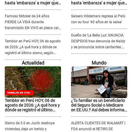
hasta 'embaraza' a mujer que
hasta 'embaraza' a mujer que
sería su AMANTE: "¡Eres un
sería su AMANTE: "¡Eres un
desgraciado! "
desgraciado! "
Famoso tiktoker de 24 años
Salsero Hildemaro regresa al Perú
PIERDE LA VIDA durante
con su tour '45 años en la salsa'
transmisión EN VIVO en plena calle
y desata conmoción
Dueño de 'La Bella Luz' ANUNCIA
Temblor en Perú HOY, 06 de agosto
DESPIDOS tras denuncia de Naldy
de 2026: ¿A qué hora y dónde se
y se pronuncia sobre cantantes:
registró el último sismo, según
"Mis chicas están siendo
IGP?
vulneradas"
Actualidad
Mundo
Temblor en Perú HOY, 06 de
¿Tu familiar es un beneficiario
agosto de 2026: ¿A qué hora y
del Seguro Social o Medicare
dónde se registró el último
en EE.UU.? Así debes informar
sismo, según IGP?
sobre su muerte para EVITAR
COBROS
Sismo de 5.0 en Junín destruye
ALERTA CLIENTES DE WALMART |
viviendas, deja un herido y
FDA anunció el RETIRO DE