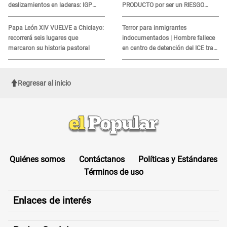
deslizamientos en laderas: IGP
PRODUCTO por ser un RIESGO
alerta sobre posibles réplicas
MORTAL para consumidores: ¿Cuál
es?
Papa León XIV VUELVE a Chiclayo:
Terror para inmigrantes
recorrerá seis lugares que
indocumentados | Hombre fallece
marcaron su historia pastoral
en centro de detención del ICE tras
sufrir una "emergencia médica"
Regresar al inicio
Quiénes somos
Contáctanos
Políticas y Estándares
Términos de uso
Enlaces de interés