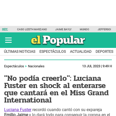
HOY:
CASO LIZETH MARZANO
JAIME BAYLY
MUNDO
JEFFERSON F
ÚLTIMAS NOTICIAS
ESPECTÁCULOS
ACTUALIDAD
DEPORTES
Espectáculos
Nacionales
13 JUL 2023 | 9:49 H
"No podía creerlo": Luciana
Fuster en shock al enterarse
que cantará en el Miss Grand
International
Luciana Fuster
recordó cuando cantó con su expareja
Emilio Jaime
y lo dará todo para conseguir la corona en el