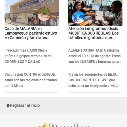
Caso de MALARIA en
Atención inmigrantes | Uscis
Lambayeque: paciente estuvo
MODIFICA SUS REGLAS: Los
en Camerún y familiares
trámites migratorios que
denuncian demora en
podrían necesitar tu prueba de
tratamiento
ADN
¡Pescado más CARO! Oleaje
ALIMENTOS GRATIS en California
anómalo golpea terminales de
desde el 10 al 13 de agosto: Estos
CHORRILLOS Y CALLAO
son los LUGARES y horarios para
recibir la ayuda
Vacunación CONTRA el DENGUE:
ICE en los aeropuertos de EE.UU.:
estas son las regiones priorizadas
Los DOCUMENTOS CLAVE que
por el Minsa
debe tener un inmigrante al viajar
Regresar al inicio