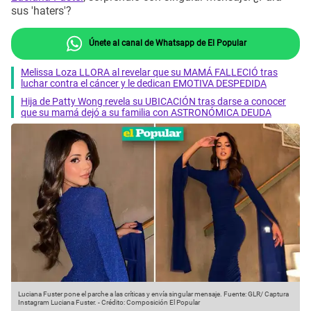
sus 'haters'?
Únete al canal de Whatsapp de El Popular
Melissa Loza LLORA al revelar que su MAMÁ FALLECIÓ tras
luchar contra el cáncer y le dedican EMOTIVA DESPEDIDA
Hija de Patty Wong revela su UBICACIÓN tras darse a conocer
que su mamá dejó a su familia con ASTRONÓMICA DEUDA
Luciana Fuster pone el parche a las críticas y envía singular mensaje.
Fuente: GLR/ Captura
Instagram Luciana Fuster.
-
Crédito: Composición El Popular