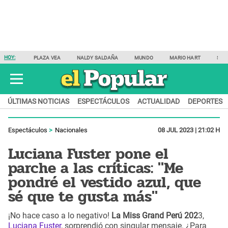
HOY:
PLAZA VEA
NALDY SALDAÑA
MUNDO
MARIO HART
SAM
ÚLTIMAS NOTICIAS
ESPECTÁCULOS
ACTUALIDAD
DEPORTES
Espectáculos
Nacionales
08 JUL 2023 | 21:02 H
Luciana Fuster pone el
parche a las críticas: "Me
pondré el vestido azul, que
sé que te gusta más"
¡No hace caso a lo negativo!
La Miss Grand Perú 202
3,
Luciana Fuster
, sorprendió con singular mensaje. ¿Para