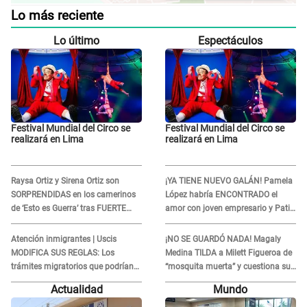
Lo más reciente
Lo último
Espectáculos
Festival Mundial del Circo se
Festival Mundial del Circo se
realizará en Lima
realizará en Lima
Raysa Ortiz y Sirena Ortiz son
¡YA TIENE NUEVO GALÁN! Pamela
SORPRENDIDAS en los camerinos
López habría ENCONTRADO el
de ‘Esto es Guerra’ tras FUERTE
amor con joven empresario y Pati
ENFRENTAMIENTO con Gabriel
Lorena la ECHA en VIVO
Moisés: “Gracias”
Atención inmigrantes | Uscis
¡NO SE GUARDÓ NADA! Magaly
MODIFICA SUS REGLAS: Los
Medina TILDA a Milett Figueroa de
trámites migratorios que podrían
“mosquita muerta” y cuestiona su
necesitar tu prueba de ADN
RECONCILIACIÓN con Marcelo
Actualidad
Mundo
Tinelli en TV argentina