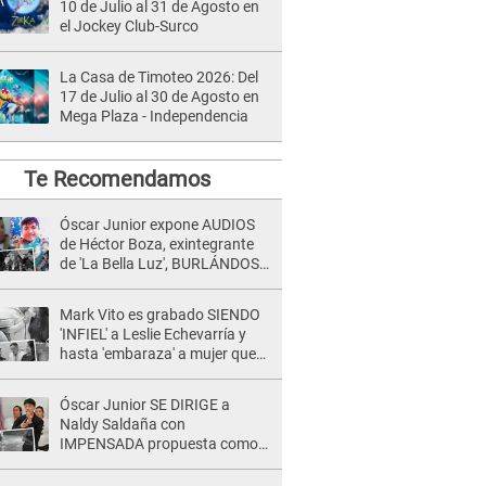
10 de Julio al 31 de Agosto en
el Jockey Club-Surco
La Casa de Timoteo 2026: Del
17 de Julio al 30 de Agosto en
Mega Plaza - Independencia
Te Recomendamos
Óscar Junior expone AUDIOS
de Héctor Boza, exintegrante
de 'La Bella Luz', BURLÁNDOSE
de Anely Dávila tras acusarlo
de maltrato: "Grábame..."
Mark Vito es grabado SIENDO
'INFIEL' a Leslie Echevarría y
hasta 'embaraza' a mujer que
sería su AMANTE: "¡Eres un
desgraciado! "
Óscar Junior SE DIRIGE a
Naldy Saldaña con
IMPENSADA propuesta como
nuevo líder de 'La Bella Luz' tras
denuncia: "Otro tipo de ley..."