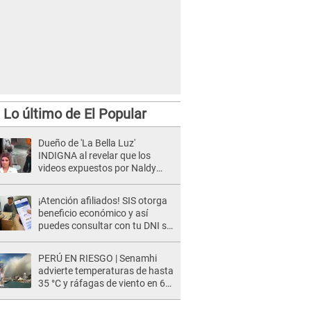
Lo último de El Popular
Dueño de 'La Bella Luz'
INDIGNA al revelar que los
videos expuestos por Naldy
Saldaña pueden ser EDITADOS:
"Yo tengo sus dos visitas..."
¡Atención afiliados! SIS otorga
beneficio económico y así
puedes consultar con tu DNI si
te corresponde
PERÚ EN RIESGO | Senamhi
advierte temperaturas de hasta
35 °C y ráfagas de viento en 6
regiones del país