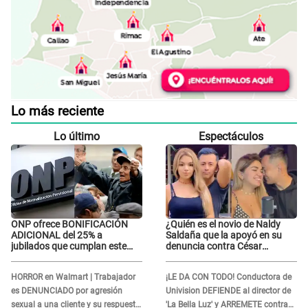
Lo más reciente
Lo último
Espectáculos
ONP ofrece BONIFICACIÓN
¿Quién es el novio de Naldy
ADICIONAL del 25% a
Saldaña que la apoyó en su
jubilados que cumplan este
denuncia contra César
REQUISITO: revisa si accedes
Sánchez y confrontó al dueño
aquí
de 'La Bella Luz'?
HORROR en Walmart | Trabajador
¡LE DA CON TODO! Conductora de
es DENUNCIADO por agresión
Univision DEFIENDE al director de
sexual a una cliente y su respuesta
'La Bella Luz' y ARREMETE contra