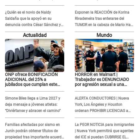
INDIGNÓ A TODOS
Naldy Saldaña: “Muchas
amantes...”
¿Quién es el novio de Naldy
Exponen la REACCIÓN de Korina
Saldaña que la apoyó en su
Rivadeneira tras enterarse del
denuncia contra César Sánchez y
TUMOR en la cabeza de Mario Hart:
confrontó al dueño de 'La Bella
"Ella estaba muy..."
Actualidad
Mundo
Luz'?
ONP ofrece BONIFICACIÓN
HORROR en Walmart |
ADICIONAL del 25% a
Trabajador es DENUNCIADO
jubilados que cumplan este
por agresión sexual a una
REQUISITO: revisa si accedes
cliente y su respuesta
aquí
INDIGNÓ A TODOS
Simone Biles llega a Lima 2027 y
ALERTA CONDUCTORES | Nueva
deja mensaje a jóvenes atletas:
York, Los Ángeles y Houston
“Diviértanse y abracen el camino”
ordenan PROHIBIR LICENCIAS a
quienes no presenten ESTE
DOCUMENTO
Familias afectadas por sismo en
La PEOR NOTICIA para inmigrantes
Junín podrán obtener títulos de
| Nueva York permitirá que agentes
propiedad tras importante acuerdo
del ICE si puedan CUBRIRSE EL