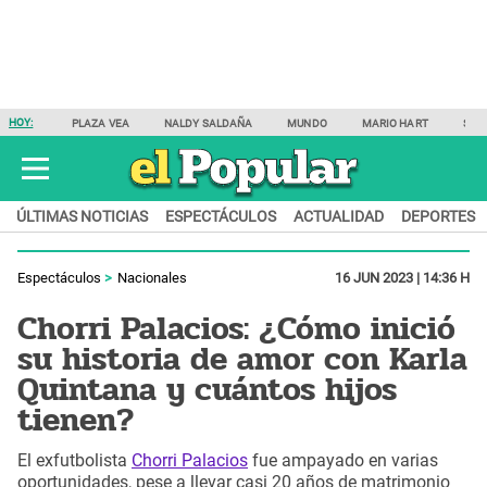
HOY:
PLAZA VEA
NALDY SALDAÑA
MUNDO
MARIO HART
SAM
ÚLTIMAS NOTICIAS
ESPECTÁCULOS
ACTUALIDAD
DEPORTES
Espectáculos
Nacionales
16 JUN 2023 | 14:36 H
Chorri Palacios: ¿Cómo inició
su historia de amor con Karla
Quintana y cuántos hijos
tienen?
El exfutbolista
Chorri Palacios
fue ampayado en varias
oportunidades, pese a llevar casi 20 años de matrimonio