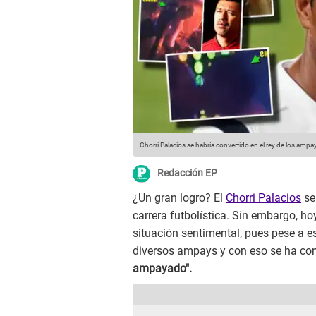
Chorri Palacios se habría convertido en el rey de los ampa
Redacción EP
¿Un gran logro? El
Chorri Palacios
se
carrera futbolística. Sin embargo, ho
situación sentimental, pues pese a e
diversos ampays y con eso se ha con
ampayado".