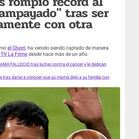
s rompió récord al
ampayado" tras ser
amente con otra
como
el Chorri
, ha venido siendo captado de manera
 TV La Firme
desde hace más de un año.
AMÁ FALLECIÓ tras luchar contra el cáncer y le dedican
 tras darse a conocer que su mamá dejó a su familia con