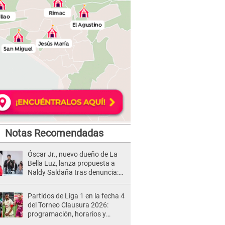
Notas Recomendadas
Óscar Jr., nuevo dueño de La
Bella Luz, lanza propuesta a
Naldy Saldaña tras denuncia:
“Va a haber otro tipo de ley”
Partidos de Liga 1 en la fecha 4
del Torneo Clausura 2026:
programación, horarios y
dónde ver